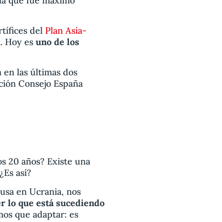
 la que fue máximo
tífices del
Plan Asia-
a. Hoy es
uno de los
n en las últimas dos
ación Consejo España
os 20 años? Existe una
¿Es así?
rusa en Ucrania, nos
er lo que está sucediendo
mos que adaptar: es