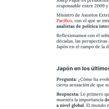
Josep Piqué es president
responsable entre 2009 y
Ministro de Asuntos Exter
Pacífico
, con el que se in
analistas de política int
Reflexionamos con él sobre
décadas, las perspectivas
Japón en el campo de la di
Japón en los último
Pregunta:
¿Cómo ha evolu
cierta sensación de que su
Respuesta:
Lo primero que
muestra la importancia
de
a nivel global
. El mundo 