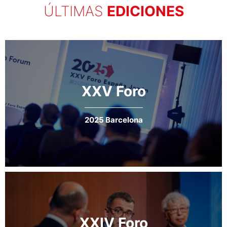
ÚLTIMAS
EDICIONES
Sendai, capital de una de las prefecturas más
afectadas por el terremoto y tsunami de
marzo de 2011, fue la sede elegida para el XIV
Foro, como símbolo de amistad y solidaridad
de España hacia Japón...
XXV Foro
2025 Barcelona
LEER MÁS
XXIV Foro