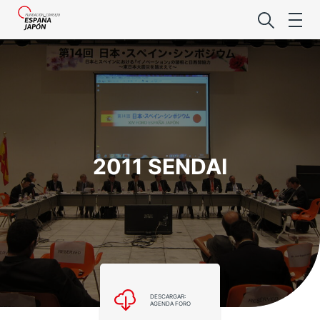
Lo último de l
2011 SENDAI
Foro Es
Premio de la
Noticias Es
DESCARGAR:
AGENDA FORO