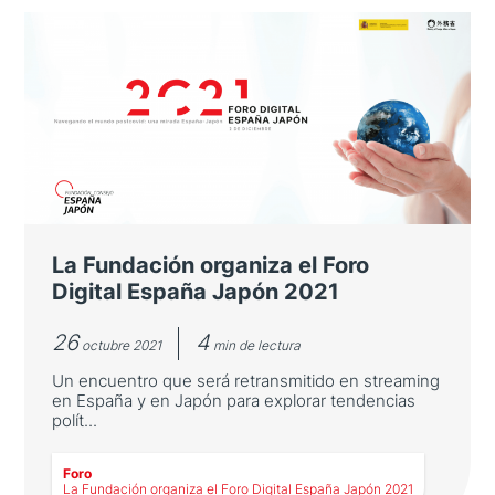
La Fundación entregará el 2 de
diciembre sus VIII Premios
La entrega de los galardones, a SATLANTIS e
Imai Tsubasa, tendrá lugar en el Foro Digital
España-Japón 2021.
La Fundación organiza el Foro
Digital España Japón 2021
26
4
octubre 2021
min de lectura
Un encuentro que será retransmitido en streaming
en España y en Japón para explorar tendencias
polít...
Foro
LEER MÁS
La Fundación organiza el Foro Digital España Japón 2021