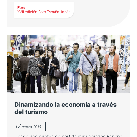
Foro
XVII edición Foro España Japón
LEER MÁS
XVII edición Foro España Japón
Se celebró del 14 al 16 de abril en Shizuoka y
se centró en el turismo y en la innovación
tecnológica como respuesta al
envejecimiento de la población
Dinamizando la economía a través
del turismo
17
marzo 2016
Desde dos puntos de partida muy alejados España