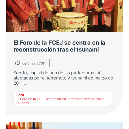
El objetivo de este Foro fue el análisis de la
imagen de marca de ambos países
El Foro de la FCEJ se centra en la
reconstrucción tras el tsunami
10
noviembre 2011
Sendai, capital de una de las prefecturas más
afectadas por el terremoto y tsunami de marzo de
2011...
LEER MÁS
Foro
El Foro de la FCEJ se centra en la reconstrucción tras el
tsunami