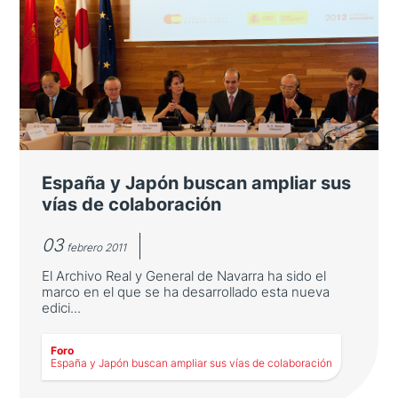
El Foro de la FCEJ se centra en la
reconstrucción tras el tsunami
Sendai, capital de una de las prefecturas más
afectadas por el terremoto y tsunami de
marzo de 2011, fue la sede elegida para el XIV
Foro, como símbolo de amistad y solidaridad
de España hacia Japón...
España y Japón buscan ampliar sus
vías de colaboración
03
febrero 2011
El Archivo Real y General de Navarra ha sido el
marco en el que se ha desarrollado esta nueva
edici...
Foro
LEER MÁS
España y Japón buscan ampliar sus vías de colaboración