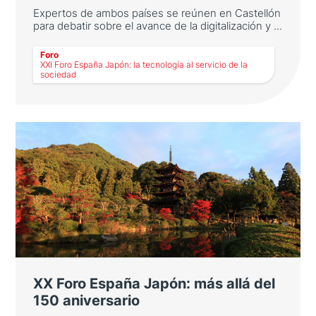
Expertos de ambos países se reúnen en Castellón
para debatir sobre el avance de la digitalización y ...
LEER MÁS
Foro
XXI Foro España Japón: la tecnología al servicio de la
sociedad
XXI Foro España Japón: la
tecnología al servicio de la
sociedad
Expertos de ambos países se reúnen en
Castellón para debatir sobre el avance de la
digitalización y los dilemas que
plantea. Consulta aquí el Resumen Ejecutivo
XX Foro España Japón: más allá del
150 aniversario