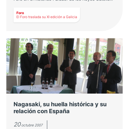
Foro
El Foro traslada su XI edición a Galicia
LEER MÁS
El Foro traslada su XI edición a
Galicia
Galicia acogió, por primera vez, una edición
del Foro en el histórico Parador de los Reyes
Católicos
Nagasaki, su huella histórica y su
relación con España
20
octubre 2007