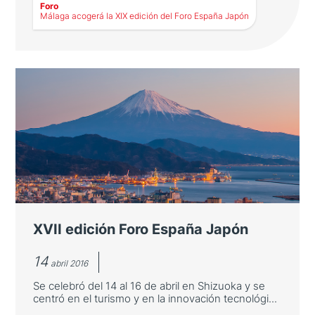
Foro
LEER MÁS
Málaga acogerá la XIX edición del Foro España Japón
Málaga acogerá la XIX edición del
Foro España Japón
La ciudad andaluza, donde ya operan grandes
compañías japonesas, se ofrecerá como sede
de negocios europea
XVII edición Foro España Japón
14
abril 2016
Se celebró del 14 al 16 de abril en Shizuoka y se
centró en el turismo y en la innovación tecnológi...