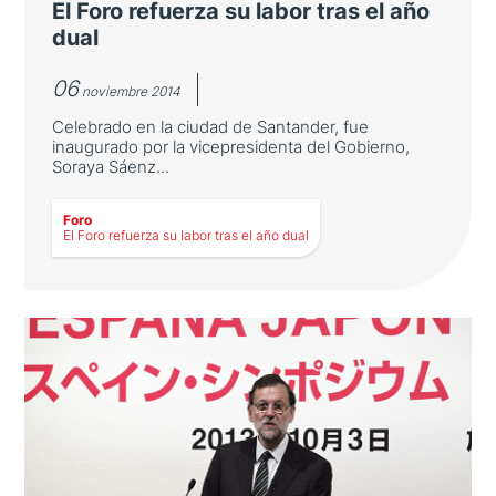
El Foro refuerza su labor tras el año
dual
06
noviembre 2014
Celebrado en la ciudad de Santander, fue
inaugurado por la vicepresidenta del Gobierno,
Soraya Sáenz...
Foro
LEER MÁS
El Foro refuerza su labor tras el año dual
El Foro refuerza su labor tras el año
dual
Celebrado en la ciudad de Santander, fue
inaugurado por la vicepresidenta del