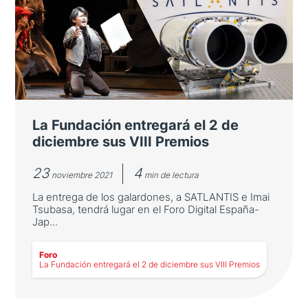
subraya la importancia de la
colaboración bilateral
El Foro congrega a expertos de ambos países
para debatir sobre el papel de los dos países
en el mundo postcovid.
La Fundación entregará el 2 de
diciembre sus VIII Premios
23
4
noviembre 2021
min de lectura
La entrega de los galardones, a SATLANTIS e Imai
Tsubasa, tendrá lugar en el Foro Digital España-
Jap...
Foro
La Fundación entregará el 2 de diciembre sus VIII Premios
LEER MÁS