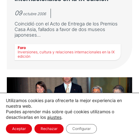
09
octubre 2006
Coincidió con el Acto de Entrega de los Premios
Casa Asia, fallados a favor de dos museos
japoneses...
Foro
LEER MÁS
Inversiones, cultura y relaciones internacionales en la IX
edición
Inversiones, cultura y relaciones
internacionales en la IX edición
Utilizamos cookies para ofrecerte la mejor experiencia en
nuestra web.
Puedes aprender más sobre qué cookies utilizamos o
Coincidió con el Acto de Entrega de los
desactivarlas en los
ajustes
.
Premios Casa Asia, fallados a favor de dos
museos japoneses, el Museo Prefectural de
Aceptar
Rechazar
Configurar
Nagasaki y el Museo Marugame Hirai, cuyos