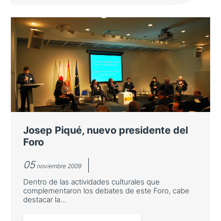
España y Japón buscan ampliar
sus vías de colaboración
El Archivo Real y General de Navarra ha sido
el marco en el que se ha desarrollado esta
nueva edición del Foro que ha supuesto un
paso importante en la mejora de su interés y
dinámica
Josep Piqué, nuevo presidente del
Foro
05
noviembre 2009
Dentro de las actividades culturales que
complementaron los debates de este Foro, cabe
destacar la...