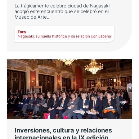
La trágicamente celebre ciudad de Nagasaki
acogió este encuentro que se celebró en el
Museo de Arte...
LEER MÁS
Foro
Nagasaki, su huella histórica y su relación con España
Nagasaki, su huella histórica y su
relación con España
La trágicamente celebre ciudad de Nagasaki
acogió este encuentro que se celebró en el
Museo de Arte de Nagasaki con una
importante colección de obras española.
También hubo oportunidad de reflexion...
Inversiones, cultura y relaciones
internacionales en la IX edición