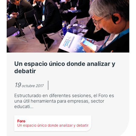
Foro España Japón, referente
consolidado de la relación entre
ambos países
Desde 1997 ha reunido a reputados
participantes para analizar temas de
relevancia con apoyo tanto institucional como
privado
Un espacio único donde analizar y
debatir
19
octubre 2017
Estructurado en diferentes sesiones, el Foro es
una útil herramienta para empresas, sector
educati...
Foro
Un espacio único donde analizar y debatir
LEER MÁS