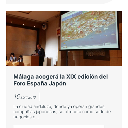
Un espacio único donde analizar y
debatir
Estructurado en diferentes sesiones, el Foro
es una útil herramienta para empresas,
sector educativo e institucional
Málaga acogerá la XIX edición del
Foro España Japón
15
abril 2016
La ciudad andaluza, donde ya operan grandes
compañías japonesas, se ofrecerá como sede de
negocios e...