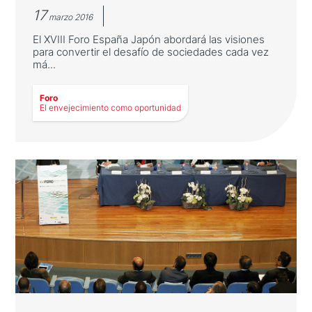
17
marzo 2016
El XVIII Foro España Japón abordará las visiones
para convertir el desafío de sociedades cada vez
má...
Foro
LEER MÁS
El envejecimiento como oportunidad
El envejecimiento como
oportunidad
El XVIII Foro España Japón abordará las
visiones para convertir el desafío de
sociedades cada vez más envejecidas en
oportunidades de crecimiento económico