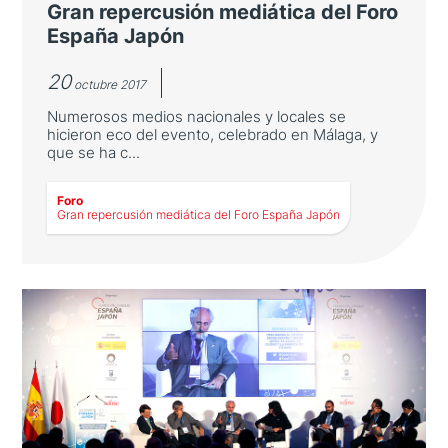
Gran repercusión mediática del Foro
España Japón
20
octubre 2017
Numerosos medios nacionales y locales se
hicieron eco del evento, celebrado en Málaga, y
que se ha c...
Foro
LEER MÁS
Gran repercusión mediática del Foro España Japón
Gran repercusión mediática del
Foro España Japón
Numerosos medios nacionales y locales se
hicieron eco del evento, celebrado en Málaga,