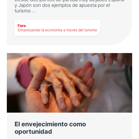
y Japón son dos ejemplos de apuesta por el
turismo ...
LEER MÁS
Foro
Dinamizando la economía a través del turismo
Dinamizando la economía a través
del turismo
Desde dos puntos de partida muy alejados
España y Japón son dos ejemplos de apuesta
por el turismo como impulsor de sus
economías nacionales
El envejecimiento como
oportunidad