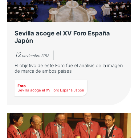
El Año Dual España-Japón tuvo especial
relevancia en la agenda de la edición de este
año
Sevilla acoge el XV Foro España
Japón
12
noviembre 2012
El objetivo de este Foro fue el análisis de la imagen
de marca de ambos países
Foro
LEER MÁS
Sevilla acoge el XV Foro España Japón
Sevilla acoge el XV Foro España
Japón