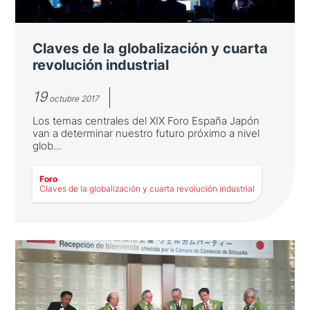
y que se ha convertido un encuentro bilateral
de referencia
Claves de la globalización y cuarta
revolución industrial
19
octubre 2017
Los temas centrales del XIX Foro España Japón
van a determinar nuestro futuro próximo a nivel
glob...
Foro
LEER MÁS
Claves de la globalización y cuarta revolución industrial
Claves de la globalización y cuarta
revolución industrial