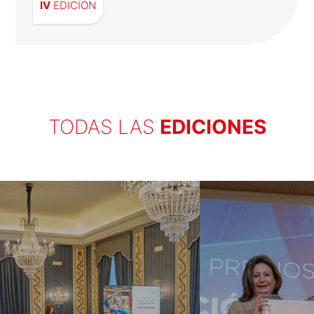
IV
EDICIÓN
Freixenet y Mitsubishi Corporation,
primeras empresas galardonadas
TODAS LAS
EDICIONES
La IV Edición de los Premios que llevan el
nombre de la Fundación se centró por
primera vez en el ámbito económico,
recayendo este reconocimiento en las
empresas Freixenet y Mitsubishi ...