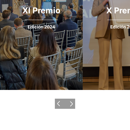
XI Premio
X Pre
LEER MÁS
Edición 2024
Edición 