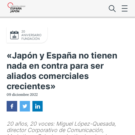
20
ANIVERSARIO
FUNDACIÓN
«Japón y España no tienen
nada en contra para ser
Lo último de l
aliados comerciales
Foro Es
crecientes»
09 diciembre 2022
Premio de la
Noticias Es
20 años, 20 voces: Miguel López-Quesada,
director Corporativo de Comunicación,