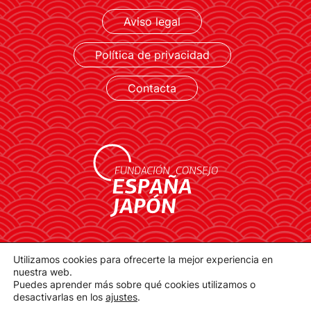
Aviso legal
Política de privacidad
Contacta
contacto@spainjapanfoundation.com
Utilizamos cookies para ofrecerte la mejor experiencia en
Plaza de la Provincia, 1. 28012 Madrid
nuestra web.
Puedes aprender más sobre qué cookies utilizamos o
desactivarlas en los
ajustes
.