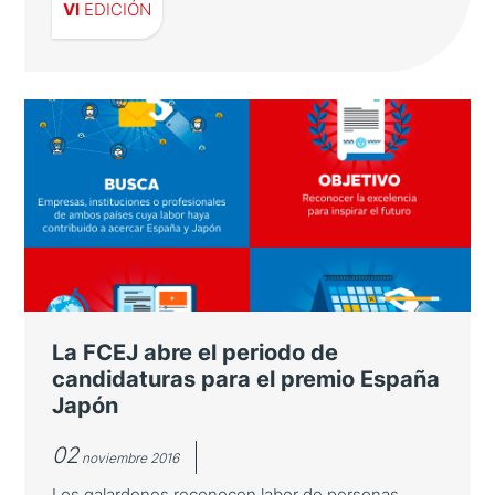
VI
EDICIÓN
VI edición de los premios FCEJ
Los premiados son IBERIA y el periódico
japonés Yomiuri Shimbun por su valiosa
contribución al acercamiento de los dos
países
La FCEJ abre el periodo de
candidaturas para el premio España
Japón
02
noviembre 2016
Los galardones reconocen labor de personas,