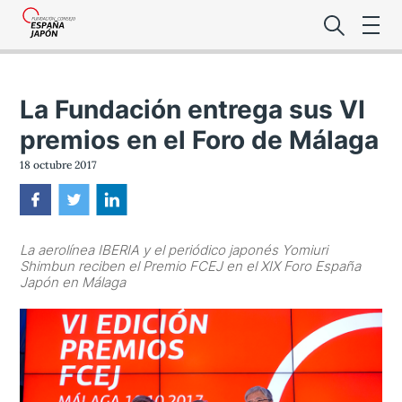
La Fundación entrega sus VI
premios en el Foro de Málaga
18 octubre 2017
Lo último de l
Foro Es
La aerolínea IBERIA y el periódico japonés Yomiuri
Shimbun reciben el Premio FCEJ en el XIX Foro España
Japón en Málaga
Premio de la
Noticias Es