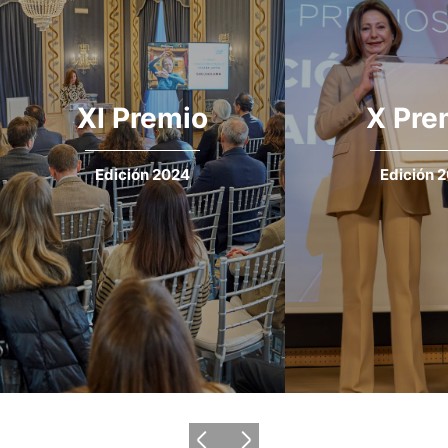
XI Premio
X Pre
LEER MÁS
Edición 2024
Edición 