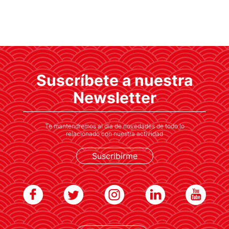
«Cuanto más descubres, más te
acercas a una cultura»
20 años, 20 voces: Marián Bango,
Suscríbete a nuestra
cofundadora de la editorial Satori
Newsletter
Te mantendremos al día de novedades de todo lo
relacionado con nuestra actividad
Suscribirme
LEER MÁS