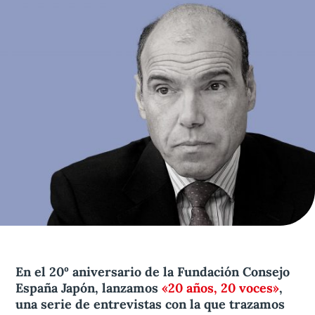
Aviso legal
olítica de privacidad
Contacta
En el 20º aniversario de la Fundación Consejo
España Japón, lanzamos
«20 años, 20 voces»
,
una serie de entrevistas con la que trazamos