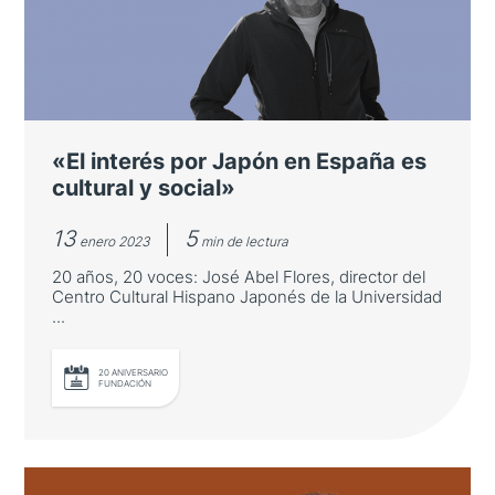
20 años, 20 voces: Fidel Sendagorta,
embajador de España en Japón.
«El interés por Japón en España es
cultural y social»
13
5
enero 2023
min de lectura
20 años, 20 voces: José Abel Flores, director del
Centro Cultural Hispano Japonés de la Universidad
...
LEER MÁS
20 ANIVERSARIO
FUNDACIÓN