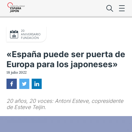
20
ANIVERSARIO
FUNDACIÓN
«España puede ser puerta de
Europa para los japoneses»
Lo último de l
18 julio 2022
Foro Es
20 años, 20 voces: Antoni Esteve, copresidente
Premio de la
de Esteve Teijin.
Noticias Es