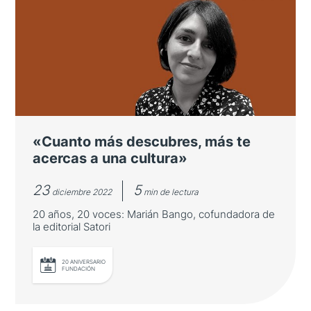
«El interés por Japón en España es
cultural y social»
20 años, 20 voces: José Abel Flores, director
del Centro Cultural Hispano Japonés de la
Universidad de Salamanca.
«Cuanto más descubres, más te
acercas a una cultura»
23
5
diciembre 2022
min de lectura
20 años, 20 voces: Marián Bango, cofundadora de
la editorial Satori
20 ANIVERSARIO
FUNDACIÓN
LEER MÁS