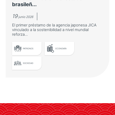
brasileñ...
19
junio 2026
El primer préstamo de la agencia japonesa JICA
vinculado a la sostenibilidad a nivel mundial
reforza...
PATRONOS
ECONOMÍA
LEER MÁS
SOCIEDAD
Iberdrola colabora con Japón para
la modernización del estado
brasileño de Bahía