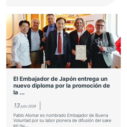
Casa Asia celebra su ceremonia de
entrega de premios
Entre los galardonados se encuentra el
Barcelona Supercomputing Center por su
cooperación científica con Japón
El Embajador de Japón entrega un
nuevo diploma por la promoción de
la ...
13
julio 2026
Pablo Alomar es nombrado Embajador de Buena
Voluntad por su labor pionera de difusión del sake
en nu...