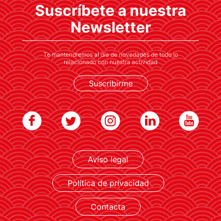
Suscríbete a nuestra
El primer préstamo de la agencia japonesa
JICA vinculado a la sostenibilidad a nivel
Newsletter
mundial reforzará el suministro eléctrico en
el estado
Te mantendremos al día de novedades de todo lo
relacionado con nuestra actividad
Suscribirme
Aviso legal
Política de privacidad
LEER MÁS
Contacta