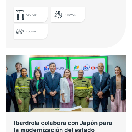
LEER MÁS
CULTURA
PATRONOS
SOCIEDAD
El Embajador de Japón entrega un
nuevo diploma por la promoción de
la gastronomía japonesa
Pablo Alomar es nombrado Embajador de
Buena Voluntad por su labor pionera de
difusión del sake en nuestro país
Iberdrola colabora con Japón para
la modernización del estado