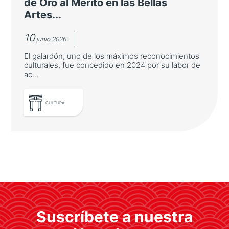
de Oro al Mérito en las Bellas
Artes...
10
junio 2026
El galardón, uno de los máximos reconocimientos
culturales, fue concedido en 2024 por su labor de
ac...
LEER MÁS
CULTURA
Manga Barcelona recibe la Medalla
de Oro al Mérito en las Bellas Artes
El galardón, uno de los máximos
Suscríbete a nuestra
reconocimientos culturales, fue concedido
en 2024 por su labor de acercar a España la