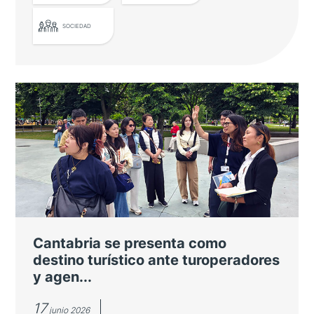
SOCIEDAD
El Embajador de Japón entrega un
nuevo diploma por la promoción de
la gastronomía japonesa
Pablo Alomar es nombrado Embajador de
Buena Voluntad por su labor pionera de
difusión del sake en nuestro país
Cantabria se presenta como
destino turístico ante turoperadores
y agen...
17
junio 2026