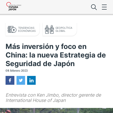
TENDENCIAS
GEOPOLÍTICA
ECONÓMICAS
GLOBAL
Más inversión y foco en
China: la nueva Estrategia de
Lo último de l
Seguridad de Japón
Foro Es
08 febrero 2023
Premio de la
Entrevista con Ken Jimbo, director gerente de
Noticias Es
International House of Japan