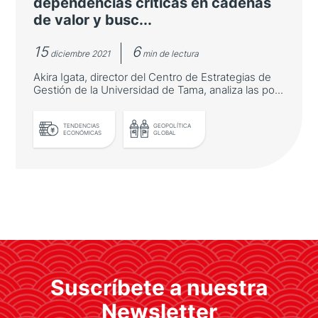
dependencias críticas en cadenas
de valor y busc...
15
6
diciembre 2021
min de lectura
Akira Igata, director del Centro de Estrategias de
Gestión de la Universidad de Tama, analiza las po...
LEER MÁS
TENDENCIAS
GEOPOLÍTICA
ECONÓMICAS
GLOBAL
«Japón debe encontrar
dependencias críticas en cadenas
de valor y buscar alternativas»
Suscríbete a nuestra
Akira Igata, director del Centro de
Estrategias de Gestión de la Universidad de
Newsletter
Tama, analiza las políticas de Seguridad