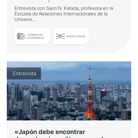
Entrevista con Saori N. Katada, profesora en la
Escuela de Relaciones Internacionales de la
Universi...
TENDENCIAS
LEER MÁS
MUNDO DIGITAL
ECONÓMICAS
Nuevo Capitalismo en Japón:
Entrevista
¿continuismo o ruptura?
Entrevista con Saori N. Katada, profesora en
la Escuela de Relaciones Internacionales de
la University of Southern California, sobre las
nuevas recetas económicas del gobierno
Kishida.
«Japón debe encontrar