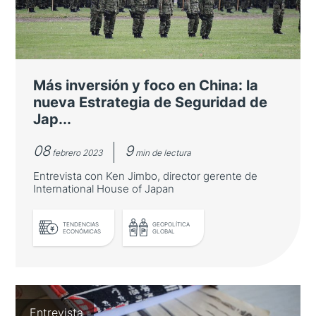
Más inversión y foco en China: la
nueva Estrategia de Seguridad de
Jap...
08
9
febrero 2023
min de lectura
Entrevista con Ken Jimbo, director gerente de
International House of Japan
TENDENCIAS
GEOPOLÍTICA
ECONÓMICAS
GLOBAL
Más inversión y foco en China: la
Entrevista