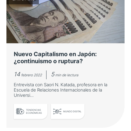
nueva Estrategia de Seguridad de
Japón
Entrevista con Ken Jimbo, director gerente
de International House of Japan
Nuevo Capitalismo en Japón:
¿continuismo o ruptura?
14
5
febrero 2022
min de lectura
Entrevista con Saori N. Katada, profesora en la
Escuela de Relaciones Internacionales de la
Universi...
TENDENCIAS
LEER MÁS
MUNDO DIGITAL
ECONÓMICAS