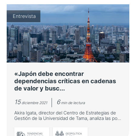
Nuevo Capitalismo en Japón:
Entrevista
¿continuismo o ruptura?
Entrevista con Saori N. Katada, profesora en
la Escuela de Relaciones Internacionales de
la University of Southern California, sobre las
nuevas recetas económicas del gobierno
Kishida.
«Japón debe encontrar
dependencias críticas en cadenas
de valor y busc...
15
6
diciembre 2021
min de lectura
Akira Igata, director del Centro de Estrategias de
Gestión de la Universidad de Tama, analiza las po...
LEER MÁS
TENDENCIAS
GEOPOLÍTICA