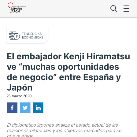
TENDENCIAS
ECONÓMICAS
El embajador Kenji Hiramatsu
ve “muchas oportunidades
Lo último de l
de negocio” entre España y
Foro Es
Japón
23 marzo 2020
Premio de la
Noticias Es
El diplomático japonés analiza el estado actual de las
relaciones bilaterales y los objetivos marcados para su
nueva etapa