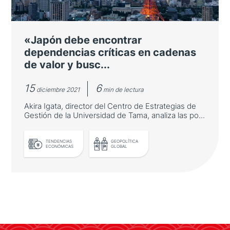
la University of Southern California, sobre las
nuevas recetas económicas del gobierno
Kishida.
«Japón debe encontrar
dependencias críticas en cadenas
de valor y busc...
15
6
diciembre 2021
min de lectura
Akira Igata, director del Centro de Estrategias de
Gestión de la Universidad de Tama, analiza las po...
LEER MÁS
TENDENCIAS
GEOPOLÍTICA
ECONÓMICAS
GLOBAL
«Japón debe encontrar
dependencias críticas en cadenas
de valor y buscar alternativas»