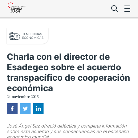
TENDENCIAS
ECONÓMICAS
Charla con el director de
Esadegeo sobre el acuerdo
Lo último de l
transpacífico de cooperación
Foro Es
económica
24 noviembre 2015
Premio de la
Noticias Es
José Ángel Saz ofreció didáctica y completa información
sobre este acuerdo y sus consecuencias en el escenario
económico mundial