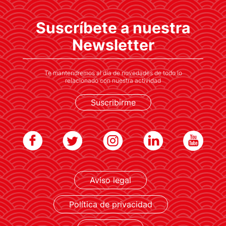
Suscríbete a nuestra
Akira Igata, director del Centro de
Estrategias de Gestión de la Universidad de
Newsletter
Tama, analiza las políticas de Seguridad
Económica de Japón.
Te mantendremos al día de novedades de todo lo
relacionado con nuestra actividad
Suscribirme
LEER MÁS
Aviso legal
Política de privacidad