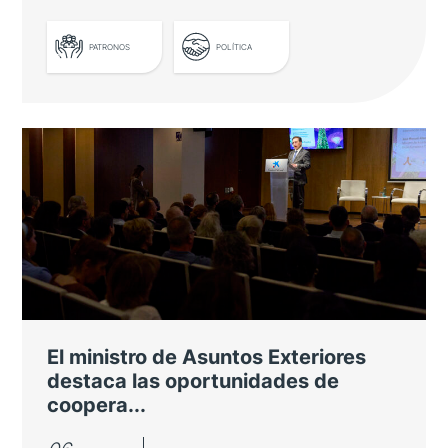
PATRONOS
POLÍTICA
José Manuel Albares presenta la
primera Estrategia de Diplomacia
Pública de España
El ministro de Exteriores destacó la labor de
las Fundaciones Consejo como parte del
"ecosistema de proyección exterior" del país
El ministro de Asuntos Exteriores
destaca las oportunidades de
coopera...