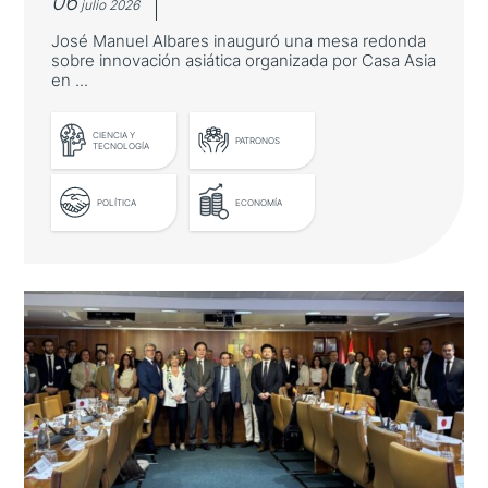
06
julio 2026
José Manuel Albares inauguró una mesa redonda
sobre innovación asiática organizada por Casa Asia
en ...
LEER MÁS
CIENCIA Y
PATRONOS
TECNOLOGÍA
POLÍTICA
ECONOMÍA
El ministro de Asuntos Exteriores
destaca las oportunidades de
cooperación con Asia-Pacífico en
innovación
José Manuel Albares inauguró una mesa