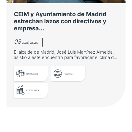
redonda sobre innovación asiática organizada
por Casa Asia en la Fundación "la Caixa"
CEIM y Ayuntamiento de Madrid
estrechan lazos con directivos y
empresa...
03
julio 2026
El alcalde de Madrid, José Luis Martínez Almeida,
asistió a este encuentro para favorecer el clima d...
PATRONOS
POLÍTICA
ECONOMÍA
LEER MÁS
CEIM y Ayuntamiento de Madrid
estrechan lazos con directivos y