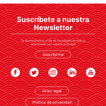
empresas de Japón
Suscríbete a nuestra
El alcalde de Madrid, José Luis Martínez
Almeida, asistió a este encuentro para
Newsletter
favorecer el clima de inversión en la capital
española
Te mantendremos al día de novedades de todo lo
relacionado con nuestra actividad
Suscribirme
Aviso legal
LEER MÁS
Política de privacidad