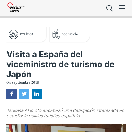
POLÍTICA
ECONOMÍA
Visita a España del
viceministro de turismo de
Lo último de l
Japón
Foro Es
04 septiembre 2018
Premio de la
Tsukasa Akimoto encabezó una delegación interesada en
Noticias Es
estudiar la política turística española