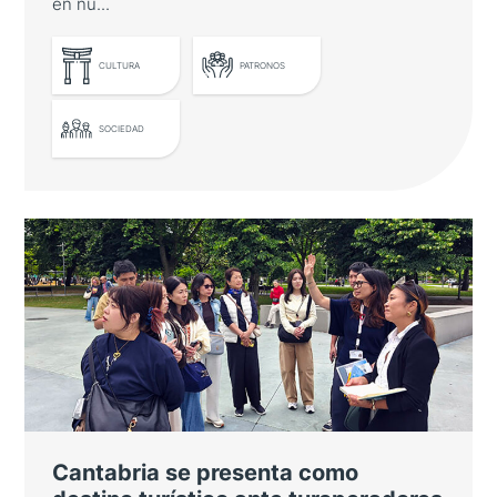
en nu...
CULTURA
PATRONOS
SOCIEDAD
El Embajador de Japón entrega un
nuevo diploma por la promoción de
la gastronomía japonesa
Pablo Alomar es nombrado Embajador de
Buena Voluntad por su labor pionera de
difusión del sake en nuestro país
Cantabria se presenta como