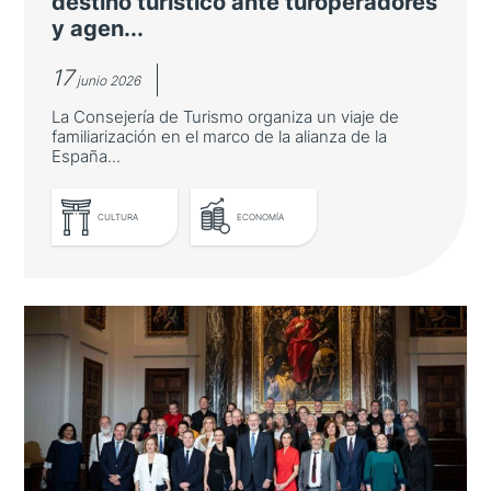
destino turístico ante turoperadores
y agen...
17
junio 2026
La Consejería de Turismo organiza un viaje de
familiarización en el marco de la alianza de la
España...
CULTURA
ECONOMÍA
LEER MÁS
Cantabria se presenta como
destino turístico ante
turoperadores y agentes de viaje
japoneses