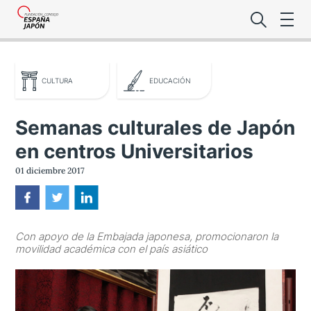
CULTURA
EDUCACIÓN
Semanas culturales de Japón
en centros Universitarios
Lo último de l
01 diciembre 2017
Foro Es
Con apoyo de la Embajada japonesa, promocionaron la
Premio de la
movilidad académica con el país asiático
Noticias Es