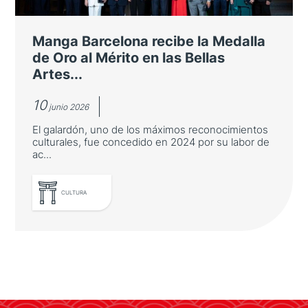
La Consejería de Turismo organiza un viaje
de familiarización en el marco de la alianza
de la España Verde y junto con Turespaña e
Manga Barcelona recibe la Medalla
Iberia
de Oro al Mérito en las Bellas
Artes...
10
junio 2026
El galardón, uno de los máximos reconocimientos
culturales, fue concedido en 2024 por su labor de
ac...
LEER MÁS
CULTURA
Manga Barcelona recibe la Medalla
de Oro al Mérito en las Bellas Artes