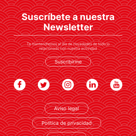
El galardón, uno de los máximos
Suscríbete a nuestra
reconocimientos culturales, fue concedido
en 2024 por su labor de acercar a España la
Newsletter
cultura japonesa
Te mantendremos al día de novedades de todo lo
relacionado con nuestra actividad
Suscribirme
Aviso legal
LEER MÁS
Política de privacidad