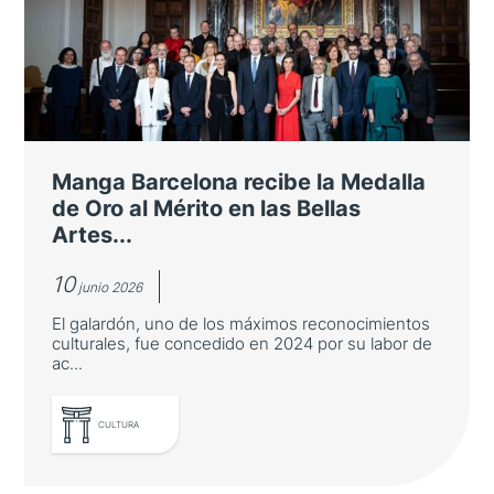
turoperadores y agentes de viaje
japoneses
La Consejería de Turismo organiza un viaje
de familiarización en el marco de la alianza
de la España Verde y junto con Turespaña e
Manga Barcelona recibe la Medalla
Iberia
de Oro al Mérito en las Bellas
Artes...
10
junio 2026
El galardón, uno de los máximos reconocimientos
culturales, fue concedido en 2024 por su labor de
ac...
LEER MÁS
CULTURA