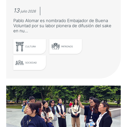
13
julio 2026
Pablo Alomar es nombrado Embajador de Buena
Voluntad por su labor pionera de difusión del sake
en nu...
CULTURA
PATRONOS
SOCIEDAD
El Embajador de Japón entrega un
nuevo diploma por la promoción de
la gastronomía japonesa