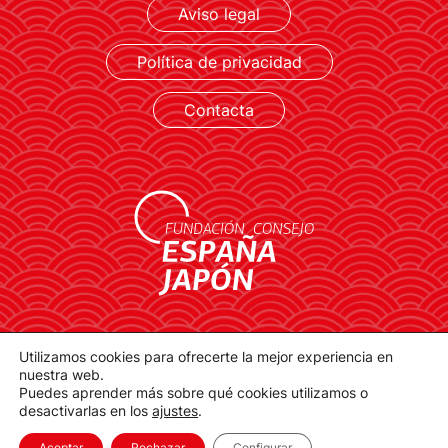
Aviso legal
LEER MÁS
Política de privacidad
Contacta
contacto@spainjapanfoundation.com
Utilizamos cookies para ofrecerte la mejor experiencia en
Plaza de la Provincia, 1. 28012 Madrid
nuestra web.
Puedes aprender más sobre qué cookies utilizamos o
desactivarlas en los
ajustes
.
Aceptar
Rechazar
Configurar