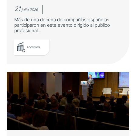
21
julio 2026
Más de una decena de compañías españolas
participaron en este evento dirigido al público
profesional...
ECONOMÍA
ICEX celebra en Tokio una nueva
edición de Spain Shoes &
Accesories
Más de una decena de compañías españolas
participaron en este evento dirigido al
público profesional del país asiático