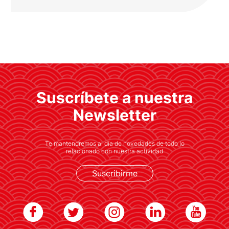
CEIM y Ayuntamiento de Madrid
estrechan lazos con directivos y
empresas de Japón
Suscríbete a nuestra
El alcalde de Madrid, José Luis Martínez
Almeida, asistió a este encuentro para
Newsletter
favorecer el clima de inversión en la capital
española
Te mantendremos al día de novedades de todo lo
relacionado con nuestra actividad
Suscribirme