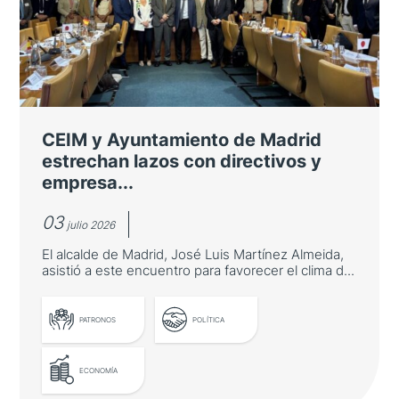
cooperación con Asia-Pacífico en
innovación
José Manuel Albares inauguró una mesa
redonda sobre innovación asiática organizada
por Casa Asia en la Fundación "la Caixa"
CEIM y Ayuntamiento de Madrid
estrechan lazos con directivos y
empresa...
03
julio 2026
El alcalde de Madrid, José Luis Martínez Almeida,
asistió a este encuentro para favorecer el clima d...
PATRONOS
POLÍTICA
ECONOMÍA
LEER MÁS