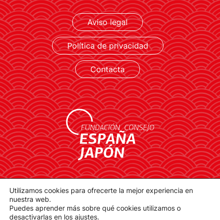
Aviso legal
LEER MÁS
Política de privacidad
Contacta
contacto@spainjapanfoundation.com
Utilizamos cookies para ofrecerte la mejor experiencia en
Plaza de la Provincia, 1. 28012 Madrid
nuestra web.
Puedes aprender más sobre qué cookies utilizamos o
desactivarlas en los
ajustes
.