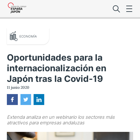
ECONOMÍA
Oportunidades para la
internacionalización en
Lo último de l
Japón tras la Covid-19
Foro Es
11 junio 2020
Premio de la
Extenda analiza en un webinario los sectores más
Noticias Es
atractivos para empresas andaluzas