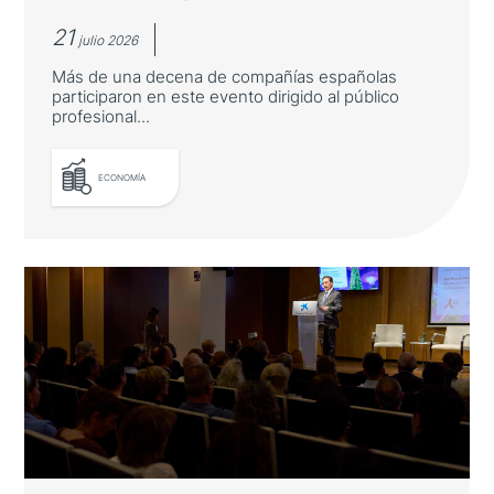
21
julio 2026
Más de una decena de compañías españolas
participaron en este evento dirigido al público
profesional...
ECONOMÍA
ICEX celebra en Tokio una nueva
edición de Spain Shoes &
Accesories
Más de una decena de compañías españolas
participaron en este evento dirigido al
público profesional del país asiático