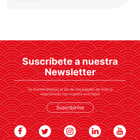
CEIM y Ayuntamiento de Madrid
estrechan lazos con directivos y
empresas de Japón
Suscríbete a nuestra
El alcalde de Madrid, José Luis Martínez
Almeida, asistió a este encuentro para
Newsletter
favorecer el clima de inversión en la capital
española
Te mantendremos al día de novedades de todo lo
relacionado con nuestra actividad
Suscribirme