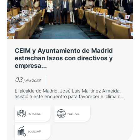
cooperación con Asia-Pacífico en
innovación
José Manuel Albares inauguró una mesa
redonda sobre innovación asiática organizada
por Casa Asia en la Fundación "la Caixa"
CEIM y Ayuntamiento de Madrid
estrechan lazos con directivos y
empresa...
03
julio 2026
El alcalde de Madrid, José Luis Martínez Almeida,
asistió a este encuentro para favorecer el clima d...
PATRONOS
POLÍTICA
ECONOMÍA
LEER MÁS