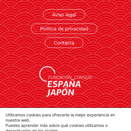
Aviso legal
LEER MÁS
Política de privacidad
Contacta
contacto@spainjapanfoundation.com
Utilizamos cookies para ofrecerte la mejor experiencia en
Plaza de la Provincia, 1. 28012 Madrid
nuestra web.
Puedes aprender más sobre qué cookies utilizamos o
desactivarlas en los
ajustes
.