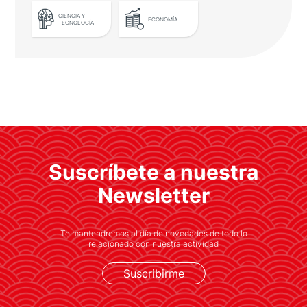
CIENCIA Y
ECONOMÍA
TECNOLOGÍA
LEER MÁS
El sector aeroespacial español
viaja a Japón con ICEX
Las empresas participantes consiguen
Suscríbete a nuestra
visibilidad internacional y posicionamiento,
fortaleciendo su marca y reputación
Newsletter
Te mantendremos al día de novedades de todo lo
relacionado con nuestra actividad
Suscribirme