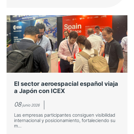
El ministro de Asuntos Exteriores
destaca las oportunidades de
cooperación con Asia-Pacífico en
innovación
José Manuel Albares inauguró una mesa
redonda sobre innovación asiática organizada
por Casa Asia en la Fundación "la Caixa"
El sector aeroespacial español viaja
a Japón con ICEX
08
junio 2026
Las empresas participantes consiguen visibilidad
internacional y posicionamiento, fortaleciendo su
m...