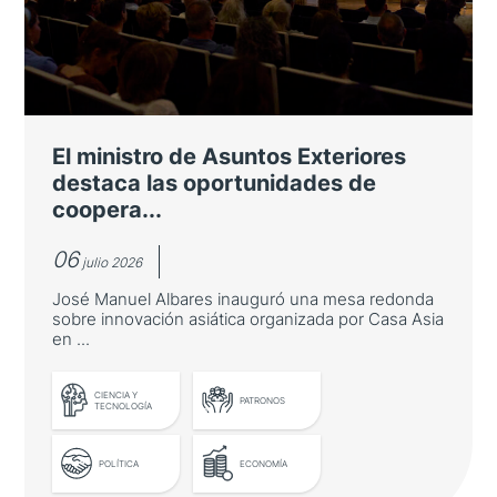
Artificial
Lucas Tesán recibe uno de los Travel Grant
Awards del Congreso Internacional sobre
Ingeniería Biomédica Computacional y
El ministro de Asuntos Exteriores
Matemática
destaca las oportunidades de
coopera...
06
julio 2026
José Manuel Albares inauguró una mesa redonda
sobre innovación asiática organizada por Casa Asia
en ...
LEER MÁS
CIENCIA Y
PATRONOS
TECNOLOGÍA
POLÍTICA
ECONOMÍA