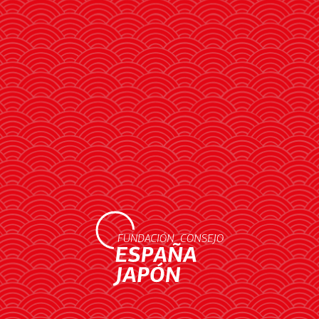
El ministro de Exteriores destacó
la labor de las Fundaciones
Consejo como parte del
"ecosistema de proyección
exterior" del país
LEER MÁS