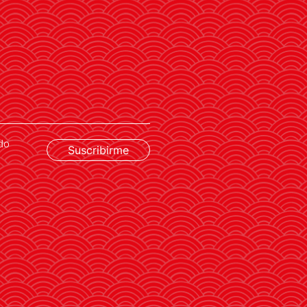
Entre los galardonados se
encuentra el Barcelona
Supercomputing Center por su
cooperación científica con Japón
do
Suscribirme
LEER MÁS