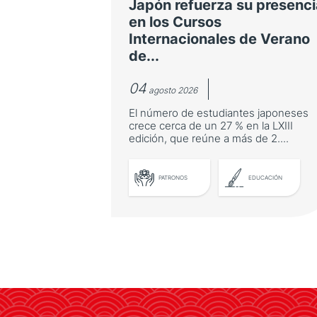
Japón refuerza su presenci
en los Cursos
Internacionales de Verano
de...
04
agosto 2026
El número de estudiantes japoneses
crece cerca de un 27 % en la LXIII
edición, que reúne a más de 2....
PATRONOS
EDUCACIÓN
Japón refuerza su
presencia en los Cursos
Internacionales de Verano
de la Universidad de