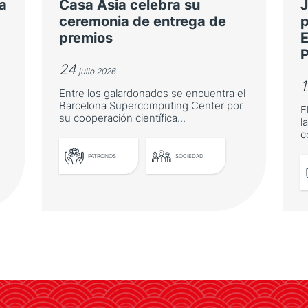
a
Casa Asia celebra su
J
ceremonia de entrega de
p
premios
E
P
24
julio 2026
1
Entre los galardonados se encuentra el
Barcelona Supercomputing Center por
E
su cooperación científica...
l
c
PATRONOS
SOCIEDAD
Casa Asia celebra su
ceremonia de entrega de
premios