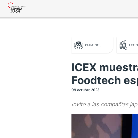
PATRONOS
ECON
ICEX muestr
Foodtech es
o legal
09 octubre 2023
tica de privacidad
Invitó a las compañías ja
tacta