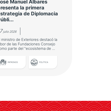
osé Manuel Albares
resenta la primera
strategia de Diplomacia
úbli...
7
julio 2026
l ministro de Exteriores destacó la
abor de las Fundaciones Consejo
omo parte del "ecosistema de ...
PATRONOS
POLÍTICA
José Manuel Albares
presenta la primera
Estrategia de Diplomacia
Pública de España