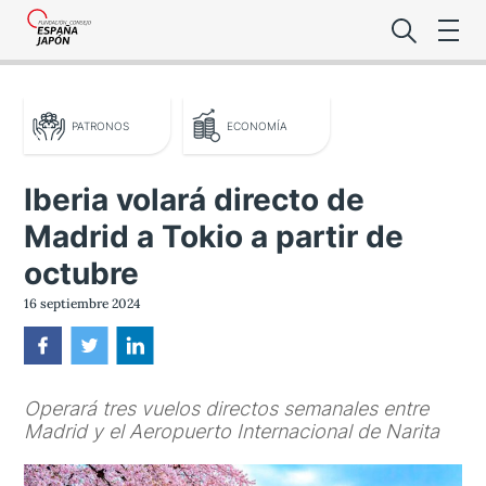
PATRONOS
ECONOMÍA
Iberia volará directo de
Madrid a Tokio a partir de
Lo último de l
octubre
Foro Es
16 septiembre 2024
Premio de la
Operará tres vuelos directos semanales entre
Noticias Es
Madrid y el Aeropuerto Internacional de Narita