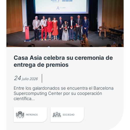
Japón refuerza su presencia en los
Cursos Internacionales de Verano
de la Universidad de Salamanca
El número de estudiantes japoneses crece
cerca de un 27 % en la LXIII edición, que
reúne a más de 2.700 participantes de 80
nacionalidades
Casa Asia celebra su ceremonia de
entrega de premios
24
julio 2026
Entre los galardonados se encuentra el Barcelona
Supercomputing Center por su cooperación
científica...
PATRONOS
SOCIEDAD
LEER MÁS