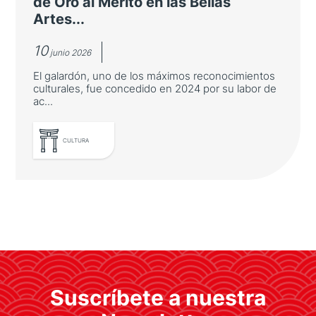
de Oro al Mérito en las Bellas
Artes...
10
junio 2026
El galardón, uno de los máximos reconocimientos
culturales, fue concedido en 2024 por su labor de
ac...
LEER MÁS
CULTURA
Manga Barcelona recibe la Medalla
de Oro al Mérito en las Bellas Artes
El galardón, uno de los máximos
Suscríbete a nuestra
reconocimientos culturales, fue concedido
en 2024 por su labor de acercar a España la