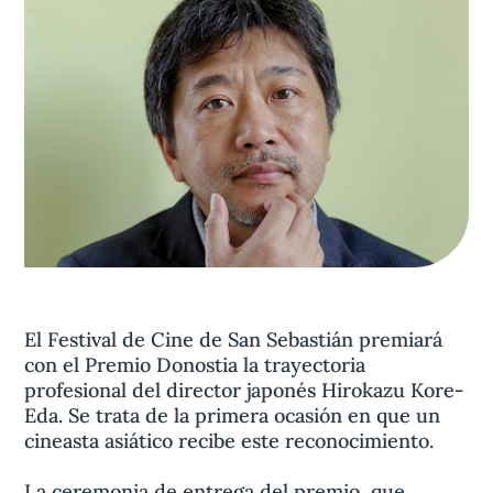
Aviso legal
olítica de privacidad
Contacta
El Festival de Cine de San Sebastián premiará
con el Premio Donostia la trayectoria
profesional del director japonés Hirokazu Kore-
Eda. Se trata de la primera ocasión en que un
cineasta asiático recibe este reconocimiento.
La ceremonia de entrega del premio, que