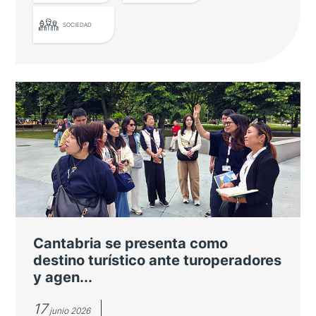
SOCIEDAD
El Embajador de Japón entrega un
nuevo diploma por la promoción de
la gastronomía japonesa
Pablo Alomar es nombrado Embajador de
Buena Voluntad por su labor pionera de
difusión del sake en nuestro país
Cantabria se presenta como
destino turístico ante turoperadores
y agen...
17
junio 2026