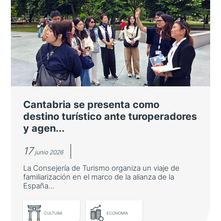
El Embajador de Japón entrega un
nuevo diploma por la promoción de
la gastronomía japonesa
Pablo Alomar es nombrado Embajador de
Buena Voluntad por su labor pionera de
difusión del sake en nuestro país
Cantabria se presenta como
destino turístico ante turoperadores
y agen...
17
junio 2026
La Consejería de Turismo organiza un viaje de
familiarización en el marco de la alianza de la
España...
CULTURA
ECONOMÍA