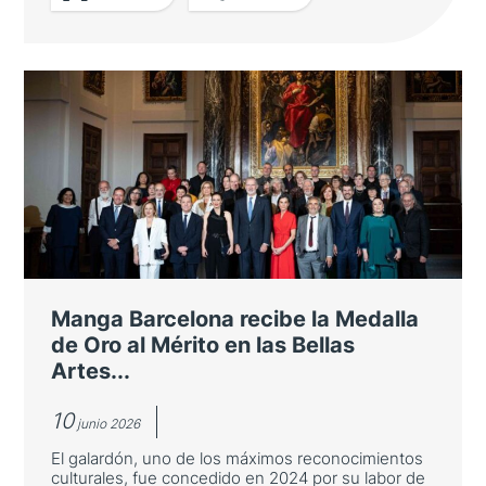
LEER MÁS
Cantabria se presenta como
destino turístico ante
turoperadores y agentes de viaje
japoneses
La Consejería de Turismo organiza un viaje
de familiarización en el marco de la alianza
de la España Verde y junto con Turespaña e
Manga Barcelona recibe la Medalla
Iberia
de Oro al Mérito en las Bellas
Artes...
10
junio 2026
El galardón, uno de los máximos reconocimientos
culturales, fue concedido en 2024 por su labor de