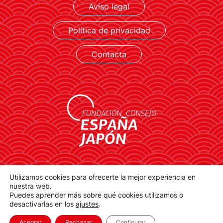
Aviso legal
Política de privacidad
LEER MÁS
Contacta
contacto@spainjapanfoundation.com
Utilizamos cookies para ofrecerte la mejor experiencia en
Plaza de la Provincia, 1. 28012 Madrid
nuestra web.
Puedes aprender más sobre qué cookies utilizamos o
desactivarlas en los
ajustes
.
Aceptar
Rechazar
Configurar