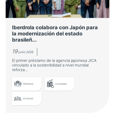
Pablo Alomar es nombrado Embajador de
Buena Voluntad por su labor pionera de
difusión del sake en nuestro país
Iberdrola colabora con Japón para
la modernización del estado
brasileñ...
19
junio 2026
El primer préstamo de la agencia japonesa JICA
vinculado a la sostenibilidad a nivel mundial
reforza...
PATRONOS
ECONOMÍA
LEER MÁS
SOCIEDAD