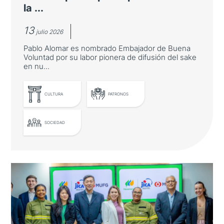
la ...
13
julio 2026
Pablo Alomar es nombrado Embajador de Buena
Voluntad por su labor pionera de difusión del sake
en nu...
LEER MÁS
CULTURA
PATRONOS
SOCIEDAD
El Embajador de Japón entrega un
nuevo diploma por la promoción de
la gastronomía japonesa