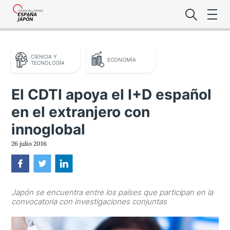
CIENCIA Y
ECONOMÍA
TECNOLOGÍA
El CDTI apoya el I+D español
en el extranjero con
Lo último de l
innoglobal
Foro Es
26 julio 2016
Premio de la
Japón se encuentra entre los países que participan en la
Noticias Es
convocatoria con investigaciones conjuntas