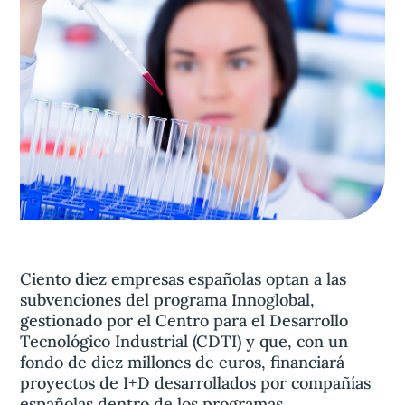
Aviso legal
olítica de privacidad
Contacta
Ciento diez empresas españolas optan a las
subvenciones del programa Innoglobal,
gestionado por el Centro para el Desarrollo
Tecnológico Industrial (CDTI) y que, con un
fondo de diez millones de euros, financiará
proyectos de I+D desarrollados por compañías
españolas dentro de los programas