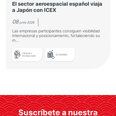
El sector aeroespacial español viaja
a Japón con ICEX
08
junio 2026
Las empresas participantes consiguen visibilidad
internacional y posicionamiento, fortaleciendo su
m...
CIENCIA Y
ECONOMÍA
TECNOLOGÍA
LEER MÁS
El sector aeroespacial español
viaja a Japón con ICEX
Las empresas participantes consiguen
Suscríbete a nuestra
visibilidad internacional y posicionamiento,