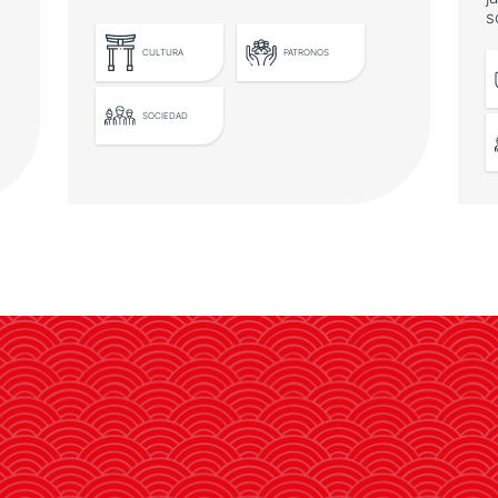
s
CULTURA
PATRONOS
SOCIEDAD
El Embajador de Japón
entrega un nuevo diploma
por la promoción de la
gastronomía japonesa
Pablo Alomar es nombrado
Embajador de Buena Voluntad por
su labor pionera de difusión del
sake en nuestro país