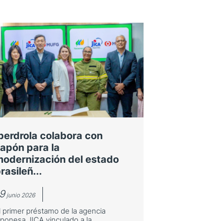
berdrola colabora con
apón para la
odernización del estado
rasileñ...
9
junio 2026
l primer préstamo de la agencia
aponesa JICA vinculado a la