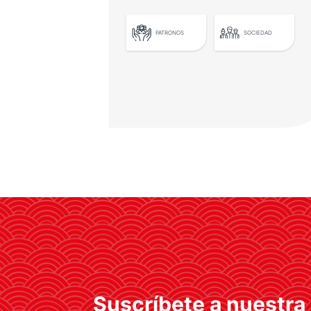
PATRONOS
SOCIEDAD
Casa Asia celebra su
ceremonia de entrega de
premios
Entre los galardonados se
encuentra el Barcelona
Supercomputing Center por su
cooperación científica con Japón
Suscríbete a nuestra