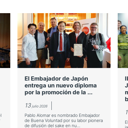
El Embajador de Japón
I
entrega un nuevo diploma
J
por la promoción de la ...
m
b
13
julio 2026
1
l
Pablo Alomar es nombrado Embajador
r
de Buena Voluntad por su labor pionera
E
de difusión del sake en nu...
j