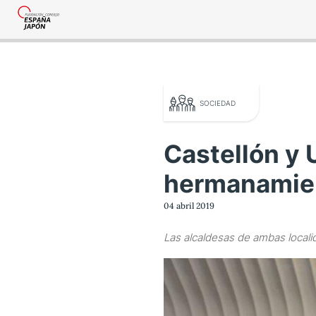
SOCIEDAD
Castellón y 
hermanamie
o legal
04 abril 2019
tica de privacidad
Las alcaldesas de ambas locali
tacta