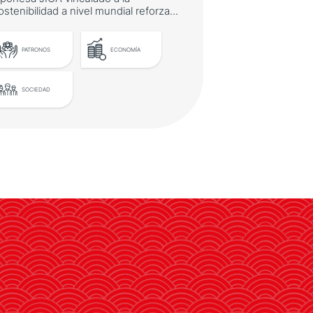
ostenibilidad a nivel mundial reforza...
PATRONOS
ECONOMÍA
SOCIEDAD
Iberdrola colabora con
Japón para la
modernización del estado
brasileño de Bahía
El primer préstamo de la agencia
japonesa JICA vinculado a la
sostenibilidad a nivel mundial
reforzará el suministro eléctrico en