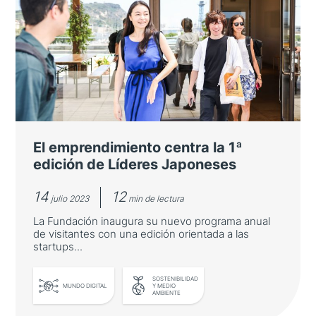
La Fundación celebra la 2ª edición
de Líderes Japoneses
La segunda edición del programa de
visitantes de la Fundación se centra en
sostenibilidad y cambio climático
El emprendimiento centra la 1ª
edición de Líderes Japoneses
14
12
julio 2023
min de lectura
La Fundación inaugura su nuevo programa anual
de visitantes con una edición orientada a las
startups...
SOSTENIBILIDAD
LEER MÁS
MUNDO DIGITAL
Y MEDIO
AMBIENTE