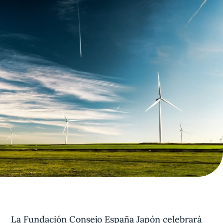
Aviso legal
olítica de privacidad
Contacta
La Fundación Consejo España Japón celebrará