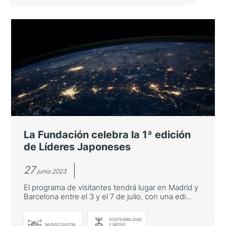
El emprendimiento centra la 1ª
edición de Líderes Japoneses
La Fundación inaugura su nuevo programa
anual de visitantes con una edición orientada
a las startups y la innovación.
La Fundación celebra la 1ª edición
de Líderes Japoneses
27
junio 2023
El programa de visitantes tendrá lugar en Madrid y
Barcelona entre el 3 y el 7 de julio, con una edi...
SOSTENIBILIDAD
MUNDO DIGITAL
Y MEDIO