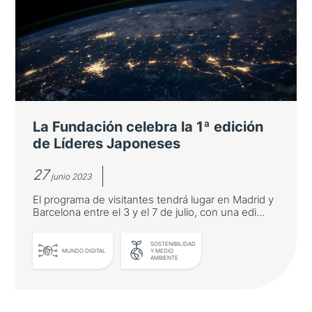
edición de Líderes Japoneses
La Fundación inaugura su nuevo programa
anual de visitantes con una edición orientada
a las startups y la innovación.
La Fundación celebra la 1ª edición
de Líderes Japoneses
27
junio 2023
El programa de visitantes tendrá lugar en Madrid y
Barcelona entre el 3 y el 7 de julio, con una edi...
SOSTENIBILIDAD
MUNDO DIGITAL
Y MEDIO
LEER MÁS
AMBIENTE