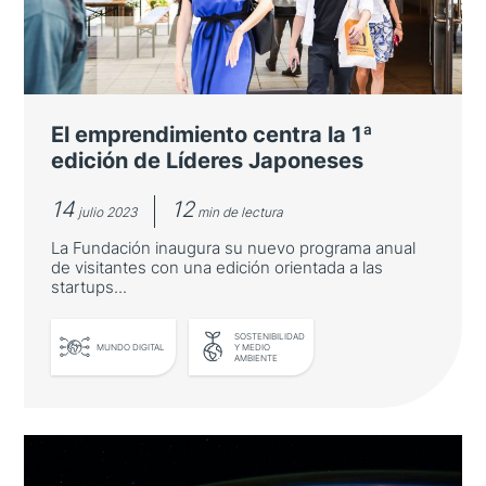
La Fundación celebrará la segunda edición de
su programa de visitantes entre el 1 y el 5 de
julio
El emprendimiento centra la 1ª
edición de Líderes Japoneses
14
12
julio 2023
min de lectura
La Fundación inaugura su nuevo programa anual
de visitantes con una edición orientada a las
startups...
LEER MÁS
SOSTENIBILIDAD
MUNDO DIGITAL
Y MEDIO
AMBIENTE
El emprendimiento centra la 1ª