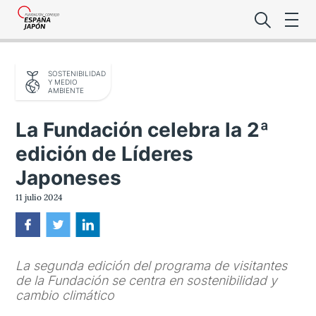
SOSTENIBILIDAD
Y MEDIO
AMBIENTE
La Fundación celebra la 2ª
edición de Líderes
Lo último de l
Japoneses
Foro Es
11 julio 2024
Premio de la
La segunda edición del programa de visitantes
Noticias Es
de la Fundación se centra en sostenibilidad y
cambio climático