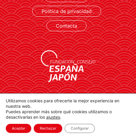
Política de privacidad
Contacta
contacto@spainjapanfoundation.com
Utilizamos cookies para ofrecerte la mejor experiencia en
Plaza de la Provincia, 1. 28012 Madrid
nuestra web.
Puedes aprender más sobre qué cookies utilizamos o
desactivarlas en los
ajustes
.
Aceptar
Rechazar
Configurar
© spainjapanfoundation.com
2021 >> Developed by Ankaa Studio