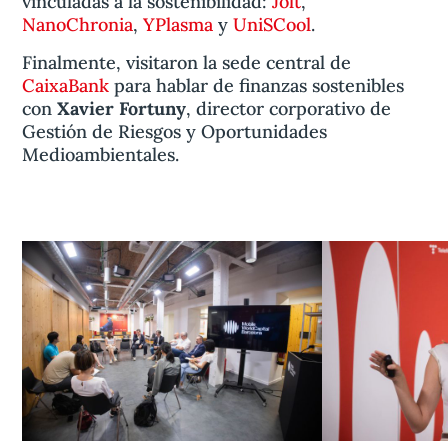
vinculadas a la sostenibilidad:
Jolt
,
NanoChronia
,
YPlasma
y
UniSCool
.
Finalmente, visitaron la sede central de
CaixaBank
para hablar de finanzas sostenibles
con
Xavier Fortuny
, director corporativo de
Gestión de Riesgos y Oportunidades
Medioambientales.