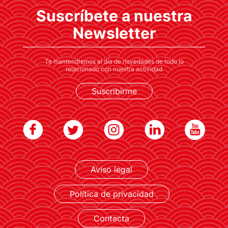
Suscríbete a nuestra
España y Japón dialogan sobre retos globales
en la capital catalana
Newsletter
Te mantendremos al día de novedades de todo lo
relacionado con nuestra actividad
Suscribirme
LEER MÁS
Aviso legal
Política de privacidad
Contacta