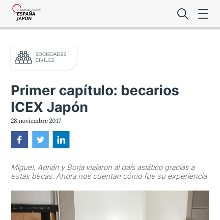
SOCIEDADES
CIVILES
Primer capítulo: becarios
ICEX Japón
Lo último de l
28 noviembre 2017
Foro Es
Miguel, Adrián y Borja viajaron al país asiático gracias a
Premio de la
estas becas. Ahora nos cuentan cómo fue su experiencia
Noticias Es