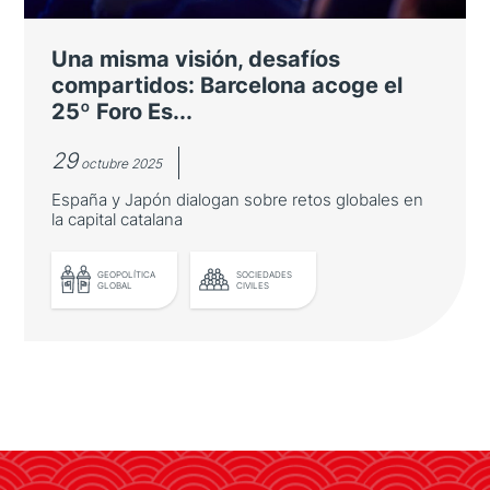
general
Una misma visión, desafíos
compartidos: Barcelona acoge el
25º Foro Es...
29
octubre 2025
España y Japón dialogan sobre retos globales en
la capital catalana
LEER MÁS
GEOPOLÍTICA
SOCIEDADES
GLOBAL
CIVILES
Una misma visión, desafíos
compartidos: Barcelona acoge el
25º Foro España Japón