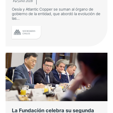
10
junio 2026
Oesía y Atlantic Copper se suman al órgano de
gobierno de la entidad, que abordó la evolución de
las...
SOCIEDADES
CIVILES
La Fundación refuerza su
Patronato y prepara sus próximos
hitos
Oesía y Atlantic Copper se suman al órgano
de gobierno de la entidad, que abordó la
evolución de las relaciones bilaterales y los
principales proyectos para 2026 y 2027
La Fundación celebra su segunda