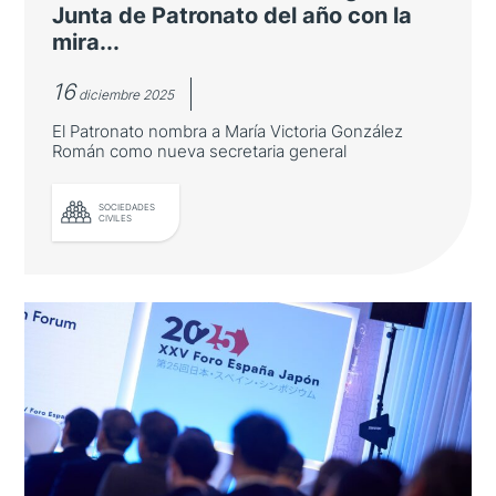
Junta de Patronato del año con la
mira...
16
diciembre 2025
El Patronato nombra a María Victoria González
Román como nueva secretaria general
LEER MÁS
SOCIEDADES
CIVILES
La Fundación celebra su segunda
Junta de Patronato del año con la
mirada puesta en 2026
El Patronato nombra a María Victoria
González Román como nueva secretaria