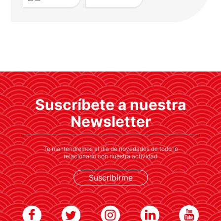
Una misma visión, desafíos
compartidos: Barcelona acoge el
25º Foro España Japón
Suscríbete a nuestra
España y Japón dialogan sobre retos globales
en la capital catalana
Newsletter
Te mantendremos al día de novedades de todo lo
relacionado con nuestra actividad
Suscribirme