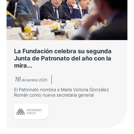
hitos
Oesía y Atlantic Copper se suman al órgano
de gobierno de la entidad, que abordó la
evolución de las relaciones bilaterales y los
principales proyectos para 2026 y 2027
La Fundación celebra su segunda
Junta de Patronato del año con la
mira...
16
diciembre 2025
El Patronato nombra a María Victoria González
Román como nueva secretaria general
LEER MÁS
SOCIEDADES
CIVILES