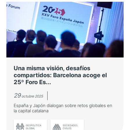
La Fundación celebra su segunda
Junta de Patronato del año con la
mirada puesta en 2026
El Patronato nombra a María Victoria
González Román como nueva secretaria
general
Una misma visión, desafíos
compartidos: Barcelona acoge el
25º Foro Es...
29
octubre 2025
España y Japón dialogan sobre retos globales en
la capital catalana
LEER MÁS
GEOPOLÍTICA
SOCIEDADES
GLOBAL
CIVILES