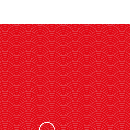
CEIM y Ayuntamiento de
Madrid estrechan lazos
con directivos y empresas
de Japón
El alcalde de Madrid, José Luis
Martínez Almeida, asistió a este
encuentro para favorecer el clima
de inversión en la capital española