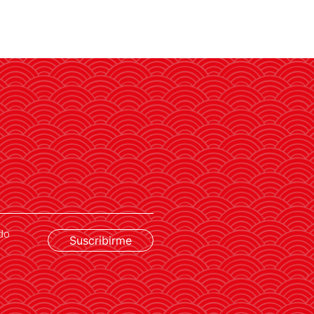
El ministro de Asuntos
Exteriores destaca las
oportunidades de
cooperación con Asia-
Pacífico en innovación
José Manuel Albares inauguró una
mesa redonda sobre innovación
asiática organizada por Casa Asia
en la Fundación "la Caixa"
do
Suscribirme