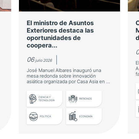
El ministro de Asuntos
Exteriores destaca las
M
oportunidades de
d
coopera...
06
julio 2026
E
o
A
José Manuel Albares inauguró una
f
mesa redonda sobre innovación
asiática organizada por Casa Asia en ...
CIENCIA Y
PATRONOS
TECNOLOGÍA
POLÍTICA
ECONOMÍA