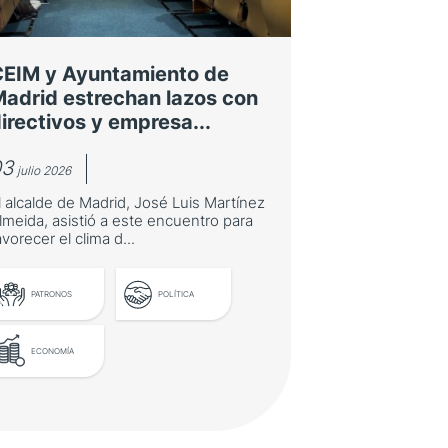
CEIM y Ayuntamiento de
adrid estrechan lazos con
irectivos y empresa...
03
julio 2026
l alcalde de Madrid, José Luis Martínez
lmeida, asistió a este encuentro para
avorecer el clima d...
PATRONOS
POLÍTICA
ECONOMÍA