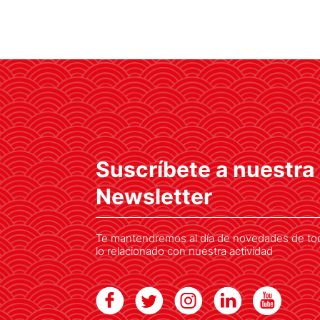
ICEX celebra en Tokio una
nueva edición de Spain
Shoes & Accesories
Más de una decena de compañías
españolas participaron en este
evento dirigido al público
profesional del país asiático
Suscríbete a nuestra
Newsletter
Te mantendremos al día de novedades de to
lo relacionado con nuestra actividad