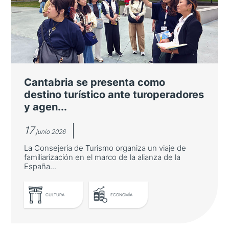
la gastronomía japonesa
Pablo Alomar es nombrado Embajador de
Buena Voluntad por su labor pionera de
difusión del sake en nuestro país
Cantabria se presenta como
destino turístico ante turoperadores
y agen...
17
junio 2026
La Consejería de Turismo organiza un viaje de
familiarización en el marco de la alianza de la
España...
CULTURA
ECONOMÍA
LEER MÁS