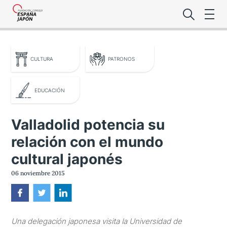
CULTURA
PATRONOS
EDUCACIÓN
Lo último de l
Valladolid potencia su
Foro Es
relación con el mundo
cultural japonés
06 noviembre 2015
Premio de la
Noticias Es
Una delegación japonesa visita la Universidad de