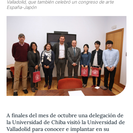
Valladolid, que también celebró un congreso de arte
España-Japón
Aviso legal
olítica de privacidad
Contacta
A finales del mes de octubre una delegación de
la Universidad de Chiba visitó la Universidad de
Valladolid para conocer e implantar en su