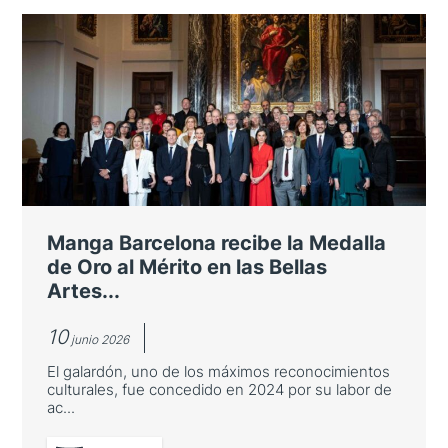
Cantabria se presenta como
destino turístico ante
turoperadores y agentes de viaje
japoneses
La Consejería de Turismo organiza un viaje
de familiarización en el marco de la alianza
de la España Verde y junto con Turespaña e
Manga Barcelona recibe la Medalla
Iberia
de Oro al Mérito en las Bellas
Artes...
10
junio 2026
El galardón, uno de los máximos reconocimientos
culturales, fue concedido en 2024 por su labor de
ac...