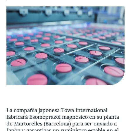
Aviso legal
olítica de privacidad
Contacta
La compañía japonesa Towa International
fabricará Esomeprazol magnésico en su planta
de Martorelles (Barcelona) para ser enviado a
Japón y garantizar un suministro estable en el