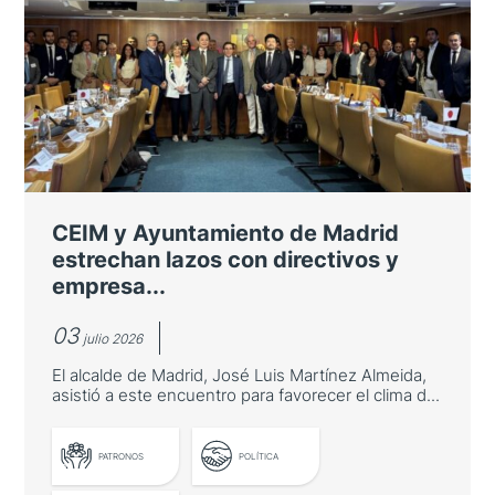
El ministro de Asuntos Exteriores
destaca las oportunidades de
cooperación con Asia-Pacífico en
innovación
José Manuel Albares inauguró una mesa
redonda sobre innovación asiática organizada
por Casa Asia en la Fundación "la Caixa"
CEIM y Ayuntamiento de Madrid
estrechan lazos con directivos y
empresa...
03
julio 2026
El alcalde de Madrid, José Luis Martínez Almeida,
asistió a este encuentro para favorecer el clima d...
PATRONOS
POLÍTICA