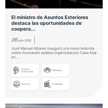
participaron en este evento dirigido al
público profesional del país asiático
El ministro de Asuntos Exteriores
destaca las oportunidades de
coopera...
06
julio 2026
José Manuel Albares inauguró una mesa redonda
sobre innovación asiática organizada por Casa Asia
en ...
LEER MÁS
CIENCIA Y
PATRONOS
TECNOLOGÍA
POLÍTICA
ECONOMÍA