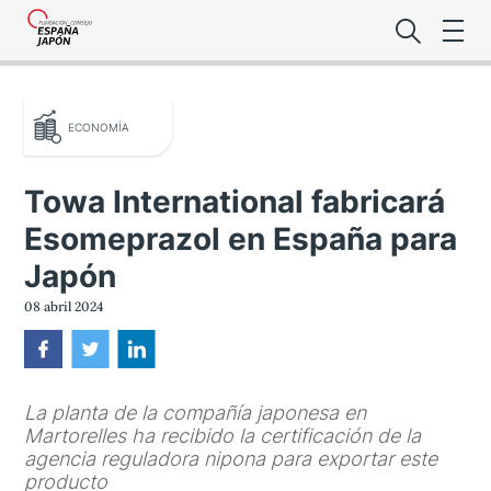
ECONOMÍA
Towa International fabricará
Esomeprazol en España para
Lo último de l
Japón
Foro Es
08 abril 2024
Premio de la
La planta de la compañía japonesa en
Noticias Es
Martorelles ha recibido la certificación de la
agencia reguladora nipona para exportar este
producto