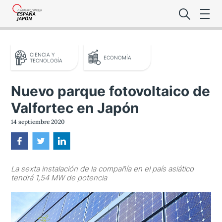
CIENCIA Y
ECONOMÍA
TECNOLOGÍA
Nuevo parque fotovoltaico de
Valfortec en Japón
Lo último de l
14 septiembre 2020
Foro Es
La sexta instalación de la compañía en el país asiático
Premio de la
tendrá 1,54 MW de potencia
Noticias Es