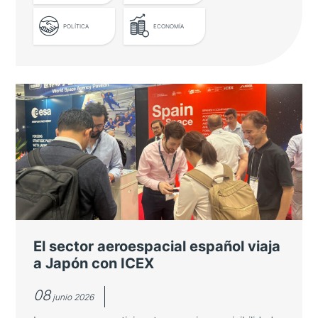
POLÍTICA
ECONOMÍA
El ministro de Asuntos Exteriores
destaca las oportunidades de
cooperación con Asia-Pacífico en
innovación
José Manuel Albares inauguró una mesa
redonda sobre innovación asiática organizada
por Casa Asia en la Fundación "la Caixa"
El sector aeroespacial español viaja
a Japón con ICEX
08
junio 2026