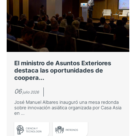
Premiado en Japón un investigador
de la Universidad de Zaragoza por
sus avances en Inteligencia
Artificial
Lucas Tesán recibe uno de los Travel Grant
Awards del Congreso Internacional sobre
Ingeniería Biomédica Computacional y
El ministro de Asuntos Exteriores
Matemática
destaca las oportunidades de
coopera...
06
julio 2026
José Manuel Albares inauguró una mesa redonda
sobre innovación asiática organizada por Casa Asia
en ...
LEER MÁS
CIENCIA Y
PATRONOS
TECNOLOGÍA