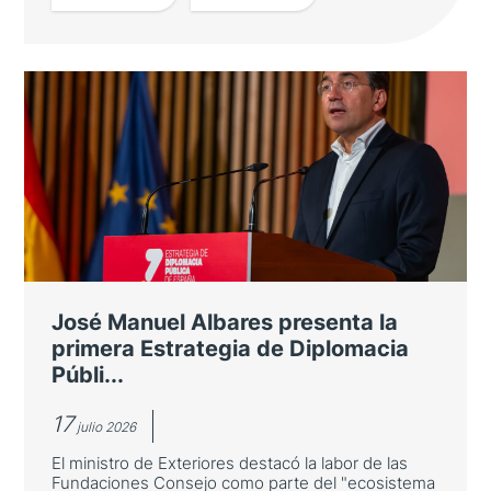
LEER MÁS
Casa Asia celebra su ceremonia de
entrega de premios
Entre los galardonados se encuentra el
Barcelona Supercomputing Center por su
cooperación científica con Japón
José Manuel Albares presenta la
primera Estrategia de Diplomacia
Públi...
17
julio 2026
El ministro de Exteriores destacó la labor de las
Fundaciones Consejo como parte del "ecosistema