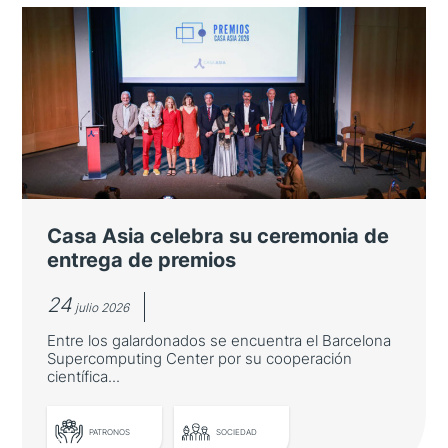
Japón refuerza su presencia en los
Cursos Internacionales de Verano
de la Universidad de Salamanca
El número de estudiantes japoneses crece
cerca de un 27 % en la LXIII edición, que
reúne a más de 2.700 participantes de 80
nacionalidades
Casa Asia celebra su ceremonia de
entrega de premios
24
julio 2026
Entre los galardonados se encuentra el Barcelona
Supercomputing Center por su cooperación
científica...
PATRONOS
SOCIEDAD