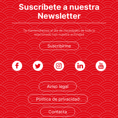
Las empresas participantes consiguen
Suscríbete a nuestra
visibilidad internacional y posicionamiento,
fortaleciendo su marca y reputación
Newsletter
Te mantendremos al día de novedades de todo lo
relacionado con nuestra actividad
Suscribirme
LEER MÁS
Aviso legal
Política de privacidad
Contacta