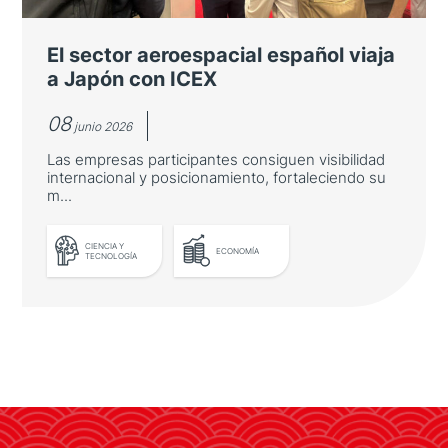
redonda sobre innovación asiática organizada
por Casa Asia en la Fundación "la Caixa"
El sector aeroespacial español viaja
a Japón con ICEX
08
junio 2026
Las empresas participantes consiguen visibilidad
internacional y posicionamiento, fortaleciendo su
m...
CIENCIA Y
ECONOMÍA
TECNOLOGÍA
LEER MÁS
El sector aeroespacial español
viaja a Japón con ICEX