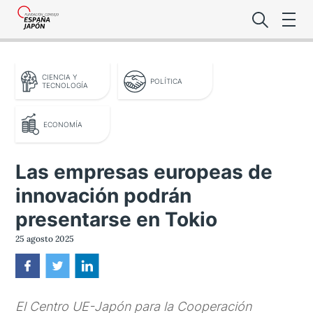
CIENCIA Y
POLÍTICA
TECNOLOGÍA
ECONOMÍA
Lo último de l
Las empresas europeas de
Foro Es
innovación podrán
presentarse en Tokio
25 agosto 2025
Premio de la
Noticias Es
El Centro UE-Japón para la Cooperación