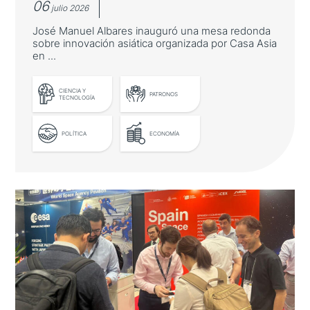
06
julio 2026
José Manuel Albares inauguró una mesa redonda
sobre innovación asiática organizada por Casa Asia
en ...
LEER MÁS
CIENCIA Y
PATRONOS
TECNOLOGÍA
POLÍTICA
ECONOMÍA
El ministro de Asuntos Exteriores
destaca las oportunidades de
cooperación con Asia-Pacífico en
innovación
José Manuel Albares inauguró una mesa