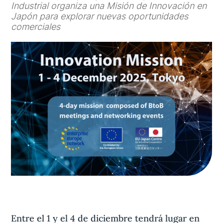
Industrial organiza una Misión de Innovación en
Japón para explorar nuevas oportunidades
comerciales
Aviso legal
olítica de privacidad
Contacta
Entre el 1 y el 4 de diciembre tendrá lugar en