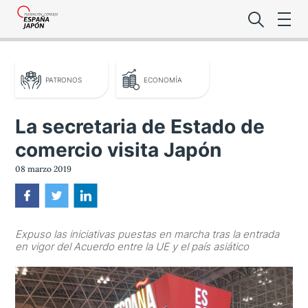
PATRONOS
ECONOMÍA
La secretaria de Estado de
comercio visita Japón
Lo último de l
08 marzo 2019
Foro Es
Expuso las iniciativas puestas en marcha tras la entrada
Premio de la
en vigor del Acuerdo entre la UE y el país asiático
Noticias Es