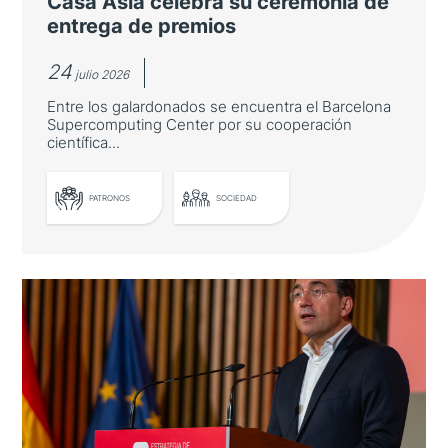
Casa Asia celebra su ceremonia de
entrega de premios
24
julio 2026
Entre los galardonados se encuentra el Barcelona
Supercomputing Center por su cooperación
científica...
PATRONOS
SOCIEDAD
LEER MÁS
Casa Asia celebra su ceremonia de
entrega de premios
Entre los galardonados se encuentra el
Barcelona Supercomputing Center por su
cooperación científica con Japón