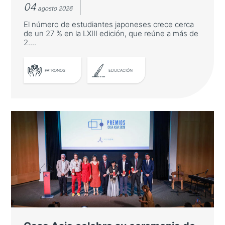
04
agosto 2026
El número de estudiantes japoneses crece cerca
de un 27 % en la LXIII edición, que reúne a más de
2....
PATRONOS
EDUCACIÓN
Japón refuerza su presencia en los
Cursos Internacionales de Verano
de la Universidad de Salamanca
El número de estudiantes japoneses crece
cerca de un 27 % en la LXIII edición, que
reúne a más de 2.700 participantes de 80
nacionalidades