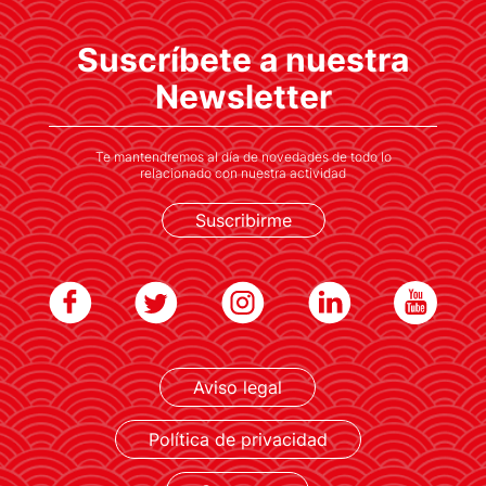
Suscríbete a nuestra
El ministro de Exteriores destacó la labor de
las Fundaciones Consejo como parte del
Newsletter
"ecosistema de proyección exterior" del país
Te mantendremos al día de novedades de todo lo
relacionado con nuestra actividad
Suscribirme
Aviso legal
LEER MÁS
Política de privacidad