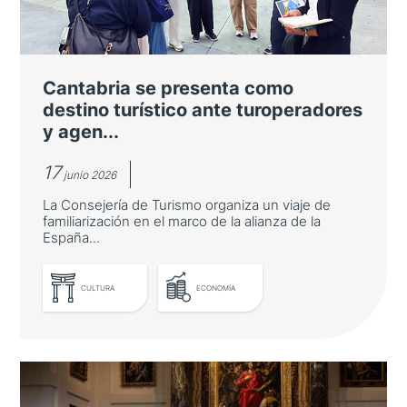
Pablo Alomar es nombrado Embajador de
Buena Voluntad por su labor pionera de
difusión del sake en nuestro país
Cantabria se presenta como
destino turístico ante turoperadores
y agen...
17
junio 2026
La Consejería de Turismo organiza un viaje de
familiarización en el marco de la alianza de la
España...
CULTURA
ECONOMÍA
LEER MÁS
Cantabria se presenta como