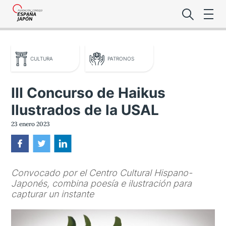
CULTURA
PATRONOS
III Concurso de Haikus
Ilustrados de la USAL
Lo último de l
23 enero 2023
Foro Es
Convocado por el Centro Cultural Hispano-
Premio de la
Japonés, combina poesía e ilustración para
capturar un instante
Noticias Es