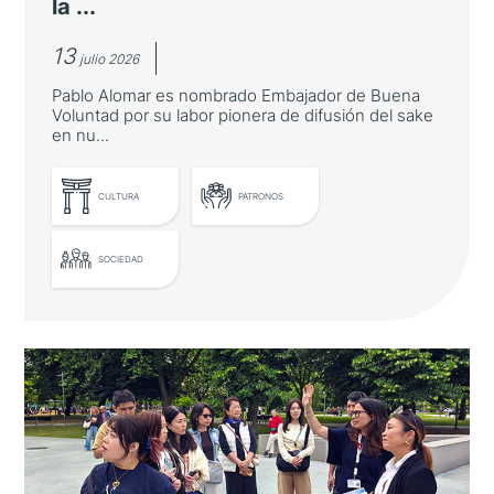
la ...
13
julio 2026
Pablo Alomar es nombrado Embajador de Buena
Voluntad por su labor pionera de difusión del sake
en nu...
CULTURA
PATRONOS
SOCIEDAD
El Embajador de Japón entrega un
nuevo diploma por la promoción de
la gastronomía japonesa