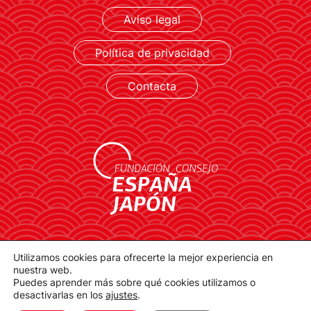
Aviso legal
LEER MÁS
Política de privacidad
Contacta
contacto@spainjapanfoundation.com
Utilizamos cookies para ofrecerte la mejor experiencia en
Plaza de la Provincia, 1. 28012 Madrid
nuestra web.
Puedes aprender más sobre qué cookies utilizamos o
desactivarlas en los
ajustes
.