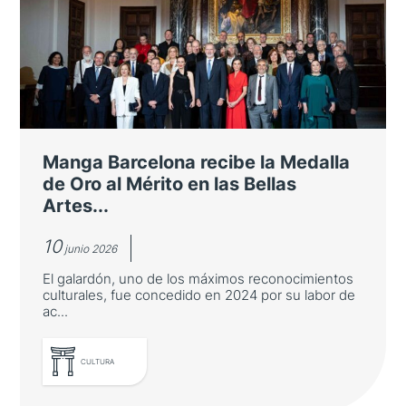
destino turístico ante
turoperadores y agentes de viaje
japoneses
La Consejería de Turismo organiza un viaje
de familiarización en el marco de la alianza
de la España Verde y junto con Turespaña e
Manga Barcelona recibe la Medalla
Iberia
de Oro al Mérito en las Bellas
Artes...
10
junio 2026
El galardón, uno de los máximos reconocimientos
culturales, fue concedido en 2024 por su labor de
ac...
LEER MÁS
CULTURA