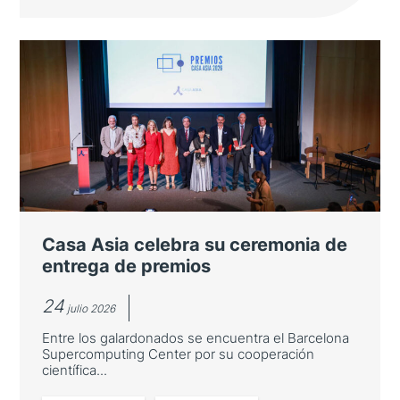
Japón refuerza su presencia en los
Cursos Internacionales de Verano
de la Universidad de Salamanca
El número de estudiantes japoneses crece
cerca de un 27 % en la LXIII edición, que
reúne a más de 2.700 participantes de 80
nacionalidades
Casa Asia celebra su ceremonia de
entrega de premios
24
julio 2026
Entre los galardonados se encuentra el Barcelona
Supercomputing Center por su cooperación
científica...