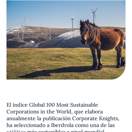
Aviso legal
olítica de privacidad
Contacta
El índice Global 100 Most Sustainable
Corporations in the World, que elabora
anualmente la publicación Corporate Knights,
ha seleccionado a Iberdrola como una de las
utilities
más sostenibles a nivel mundial.