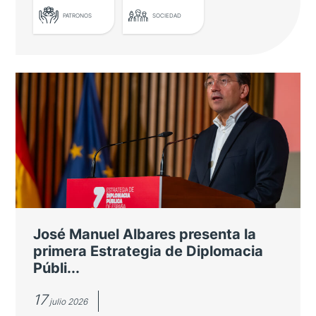
PATRONOS
SOCIEDAD
LEER MÁS
Casa Asia celebra su ceremonia de
entrega de premios
Entre los galardonados se encuentra el
Barcelona Supercomputing Center por su
cooperación científica con Japón
José Manuel Albares presenta la
primera Estrategia de Diplomacia
Públi...
17
julio 2026