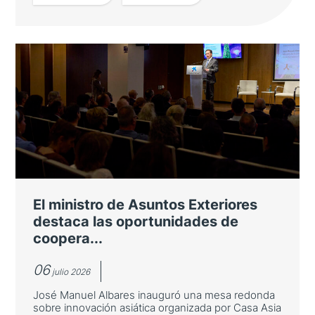
Premiado en Japón un investigador
de la Universidad de Zaragoza por
sus avances en Inteligencia
Artificial
Lucas Tesán recibe uno de los Travel Grant
Awards del Congreso Internacional sobre
Ingeniería Biomédica Computacional y
El ministro de Asuntos Exteriores
Matemática
destaca las oportunidades de
coopera...
06
julio 2026
José Manuel Albares inauguró una mesa redonda
sobre innovación asiática organizada por Casa Asia