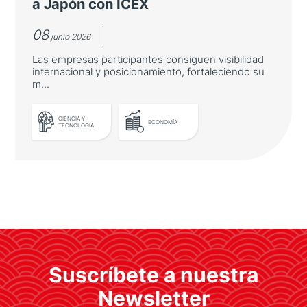
a Japón con ICEX
08
junio 2026
Las empresas participantes consiguen visibilidad
internacional y posicionamiento, fortaleciendo su
m...
CIENCIA Y
ECONOMÍA
TECNOLOGÍA
LEER MÁS
El sector aeroespacial español
viaja a Japón con ICEX
Las empresas participantes consiguen
Suscríbete a nuestra
visibilidad internacional y posicionamiento,
fortaleciendo su marca y reputación
Newsletter