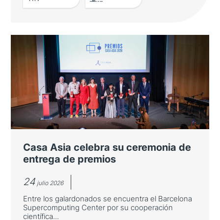
Japón refuerza su presencia en los
Cursos Internacionales de Verano
de la Universidad de Salamanca
El número de estudiantes japoneses crece
cerca de un 27 % en la LXIII edición, que
reúne a más de 2.700 participantes de 80
nacionalidades
Casa Asia celebra su ceremonia de
entrega de premios
24
julio 2026
Entre los galardonados se encuentra el Barcelona
Supercomputing Center por su cooperación
científica...