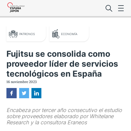
PATRONOS
ECONOMÍA
Fujitsu se consolida como
proveedor líder de servicios
Lo último de l
tecnológicos en España
Foro Es
16 noviembre 2023
Premio de la
Encabeza por tercer año consecutivo el estudio
Noticias Es
sobre proveedores elaborado por Whitelane
Research y la consultora Eraneos