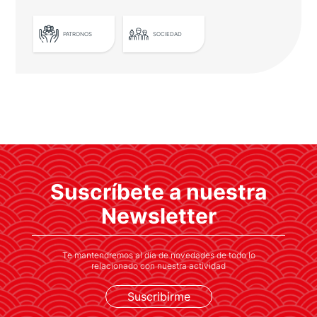
PATRONOS
SOCIEDAD
LEER MÁS
Casa Asia celebra su ceremonia de
entrega de premios
Entre los galardonados se encuentra el
Suscríbete a nuestra
Barcelona Supercomputing Center por su
cooperación científica con Japón
Newsletter
Te mantendremos al día de novedades de todo lo
relacionado con nuestra actividad
Suscribirme