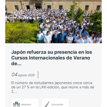
Fujitsu participa en los Japan-
Spain Business Talks
Organizado por el Círculo Empresarial
Japón-España (CEJE) y Cuatrecasas para
fomentar el diálogo empresarial entre ambos
países sobre inteligencia artificial
Japón refuerza su presencia en los
Cursos Internacionales de Verano
de...
04
agosto 2026
El número de estudiantes japoneses crece cerca
de un 27 % en la LXIII edición, que reúne a más de
2....
LEER MÁS
PATRONOS
EDUCACIÓN