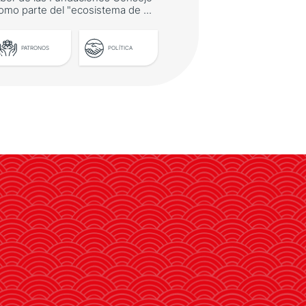
omo parte del "ecosistema de ...
PATRONOS
POLÍTICA
José Manuel Albares
presenta la primera
Estrategia de Diplomacia
Pública de España
El ministro de Exteriores destacó
la labor de las Fundaciones
Consejo como parte del
"ecosistema de proyección
exterior" del país