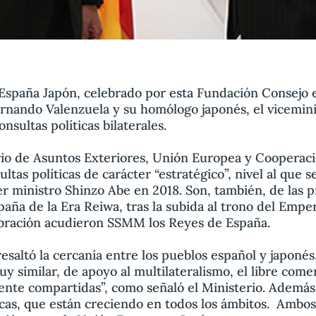
España Japón, celebrado por esta Fundación Consejo e
ernando Valenzuela y su homólogo japonés, el vicemini
nsultas políticas bilaterales.
rio de Asuntos Exteriores, Unión Europea y Cooperac
ltas políticas de carácter “estratégico”, nivel al que se
mer ministro Shinzo Abe en 2018. Son, también, de las 
spaña de la Era Reiwa, tras la subida al trono del Emp
bración acudieron SSMM los Reyes de España.
esaltó la cercanía entre los pueblos español y japoné
y similar, de apoyo al multilateralismo, el libre come
te compartidas”, como señaló el Ministerio. Además, 
cas, que están creciendo en todos los ámbitos. Ambos