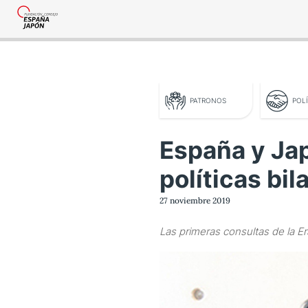
PATRONOS
POLÍ
España y Ja
políticas bil
o legal
27 noviembre 2019
tica de privacidad
Las primeras consultas de la E
tacta