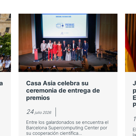
a
Casa Asia celebra su
J
ceremonia de entrega de
p
premios
E
P
24
julio 2026
1
Entre los galardonados se encuentra el
Barcelona Supercomputing Center por
E
su cooperación científica...
l