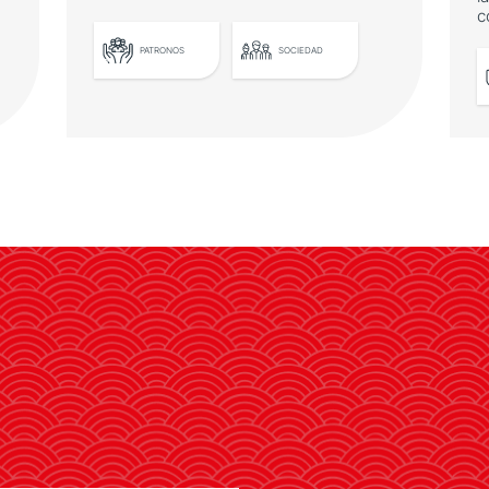
c
PATRONOS
SOCIEDAD
Casa Asia celebra su
ceremonia de entrega de
premios
Entre los galardonados se
encuentra el Barcelona
Supercomputing Center por su
cooperación científica con Japón