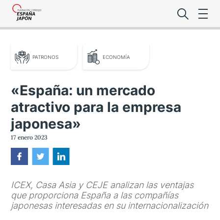
PATRONOS
ECONOMÍA
«España: un mercado
atractivo para la empresa
Lo último de l
japonesa»
Foro Es
17 enero 2023
Premio de la
ICEX, Casa Asia y CEJE analizan las ventajas
Noticias Es
que proporciona España a las compañías
japonesas interesadas en su internacionalización