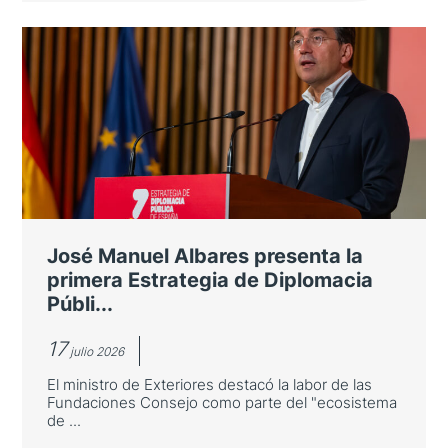
Casa Asia celebra su ceremonia de
entrega de premios
Entre los galardonados se encuentra el
Barcelona Supercomputing Center por su
cooperación científica con Japón
José Manuel Albares presenta la
primera Estrategia de Diplomacia
Públi...
17
julio 2026
El ministro de Exteriores destacó la labor de las
Fundaciones Consejo como parte del "ecosistema
de ...
LEER MÁS