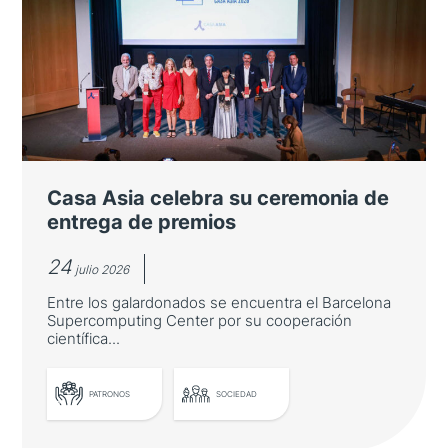
Japón refuerza su presencia en los
Cursos Internacionales de Verano
de la Universidad de Salamanca
El número de estudiantes japoneses crece
cerca de un 27 % en la LXIII edición, que
reúne a más de 2.700 participantes de 80
nacionalidades
Casa Asia celebra su ceremonia de
entrega de premios
24
julio 2026
Entre los galardonados se encuentra el Barcelona
Supercomputing Center por su cooperación
científica...
PATRONOS
SOCIEDAD
LEER MÁS