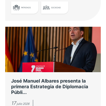
PATRONOS
SOCIEDAD
LEER MÁS
Casa Asia celebra su ceremonia de
entrega de premios
Entre los galardonados se encuentra el
Barcelona Supercomputing Center por su
cooperación científica con Japón
José Manuel Albares presenta la
primera Estrategia de Diplomacia
Públi...
17
julio 2026