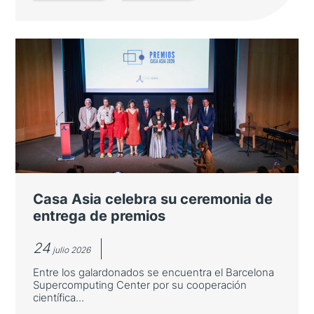
Japón refuerza su presencia en los
Cursos Internacionales de Verano
de la Universidad de Salamanca
El número de estudiantes japoneses crece
cerca de un 27 % en la LXIII edición, que
reúne a más de 2.700 participantes de 80
nacionalidades
Casa Asia celebra su ceremonia de
entrega de premios
24
julio 2026
Entre los galardonados se encuentra el Barcelona
Supercomputing Center por su cooperación
científica...