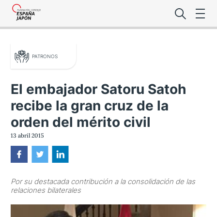
PATRONOS
El embajador Satoru Satoh
recibe la gran cruz de la
Lo último de l
orden del mérito civil
Foro Es
13 abril 2015
Premio de la
Por su destacada contribución a la consolidación de las
Noticias Es
relaciones bilaterales