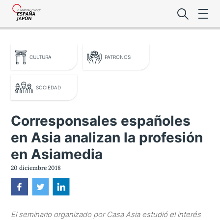
CULTURA
PATRONOS
SOCIEDAD
Lo último de l
Corresponsales españoles
Foro Es
en Asia analizan la profesión
en Asiamedia
20 diciembre 2018
Premio de la
Noticias Es
El seminario organizado por Casa Asia estudió el interés