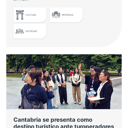
CULTURA
PATRONOS
SOCIEDAD
El Embajador de Japón entrega un
nuevo diploma por la promoción de
la gastronomía japonesa
Pablo Alomar es nombrado Embajador de
Buena Voluntad por su labor pionera de
difusión del sake en nuestro país
Cantabria se presenta como
destino turístico ante turoperadores