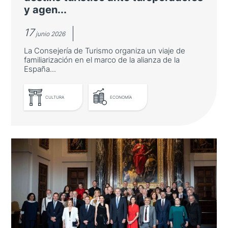
y agen...
17
junio 2026
La Consejería de Turismo organiza un viaje de
familiarización en el marco de la alianza de la
España...
CULTURA
ECONOMÍA
LEER MÁS
Cantabria se presenta como
destino turístico ante
turoperadores y agentes de viaje
japoneses
La Consejería de Turismo organiza un viaje