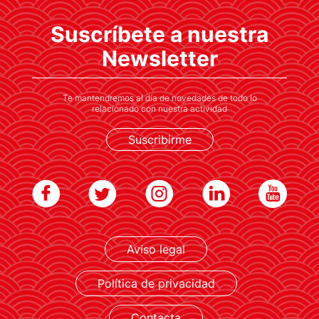
El galardón, uno de los máximos
Suscríbete a nuestra
reconocimientos culturales, fue concedido
en 2024 por su labor de acercar a España la
Newsletter
cultura japonesa
Te mantendremos al día de novedades de todo lo
relacionado con nuestra actividad
Suscribirme
Aviso legal
LEER MÁS
Política de privacidad
Contacta