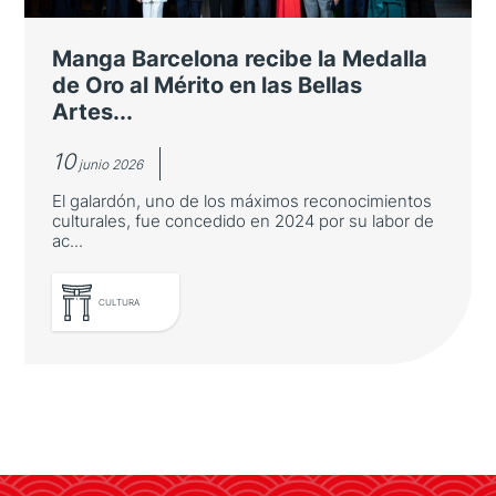
de familiarización en el marco de la alianza
de la España Verde y junto con Turespaña e
Manga Barcelona recibe la Medalla
Iberia
de Oro al Mérito en las Bellas
Artes...
10
junio 2026
El galardón, uno de los máximos reconocimientos
culturales, fue concedido en 2024 por su labor de
ac...
LEER MÁS
CULTURA
Manga Barcelona recibe la Medalla
de Oro al Mérito en las Bellas Artes