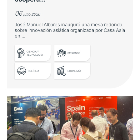
06
julio 2026
José Manuel Albares inauguró una mesa redonda
sobre innovación asiática organizada por Casa Asia
en ...
LEER MÁS
CIENCIA Y
PATRONOS
TECNOLOGÍA
POLÍTICA
ECONOMÍA
El ministro de Asuntos Exteriores
destaca las oportunidades de
cooperación con Asia-Pacífico en
innovación