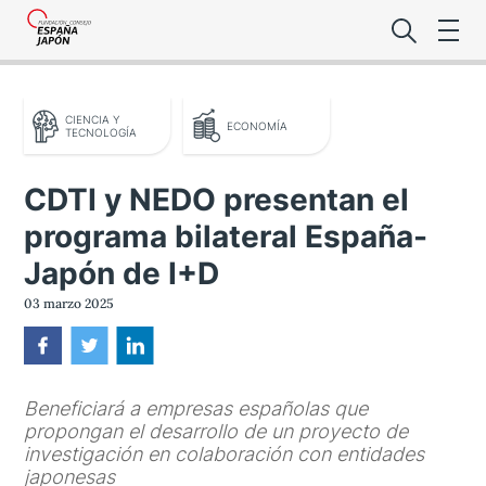
CIENCIA Y
ECONOMÍA
TECNOLOGÍA
CDTI y NEDO presentan el
programa bilateral España-
Lo último de l
Japón de I+D
Foro Es
03 marzo 2025
Premio de la
Beneficiará a empresas españolas que
Noticias Es
propongan el desarrollo de un proyecto de
investigación en colaboración con entidades
japonesas