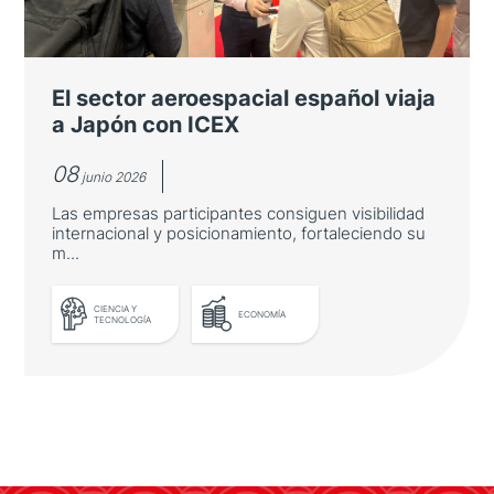
José Manuel Albares inauguró una mesa
redonda sobre innovación asiática organizada
por Casa Asia en la Fundación "la Caixa"
El sector aeroespacial español viaja
a Japón con ICEX
08
junio 2026
Las empresas participantes consiguen visibilidad
internacional y posicionamiento, fortaleciendo su
m...
CIENCIA Y
ECONOMÍA
TECNOLOGÍA
LEER MÁS
El sector aeroespacial español
viaja a Japón con ICEX