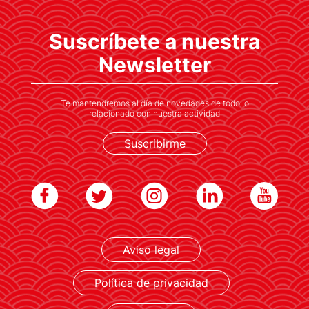
Las empresas participantes consiguen
Suscríbete a nuestra
visibilidad internacional y posicionamiento,
fortaleciendo su marca y reputación
Newsletter
Te mantendremos al día de novedades de todo lo
relacionado con nuestra actividad
Suscribirme
LEER MÁS
Aviso legal
Política de privacidad