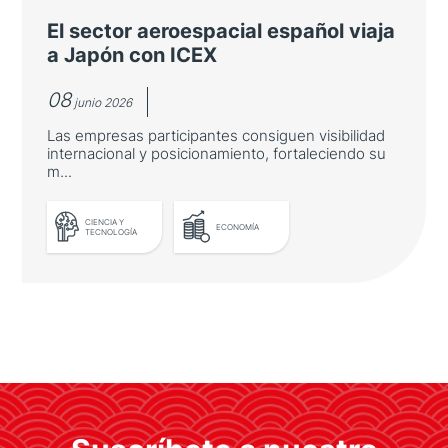
por Casa Asia en la Fundación "la Caixa"
El sector aeroespacial español viaja
a Japón con ICEX
08
junio 2026
Las empresas participantes consiguen visibilidad
internacional y posicionamiento, fortaleciendo su
m...
CIENCIA Y
ECONOMÍA
TECNOLOGÍA
LEER MÁS
El sector aeroespacial español
viaja a Japón con ICEX
Las empresas participantes consiguen