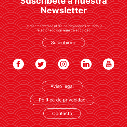
Suscríbete a nuestra
visibilidad internacional y posicionamiento,
fortaleciendo su marca y reputación
Newsletter
Te mantendremos al día de novedades de todo lo
relacionado con nuestra actividad
Suscribirme
LEER MÁS
Aviso legal
Política de privacidad
Contacta