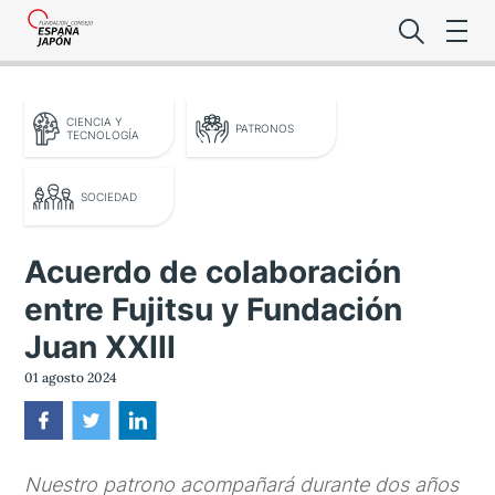
CIENCIA Y
PATRONOS
TECNOLOGÍA
SOCIEDAD
Lo último de l
Acuerdo de colaboración
Foro Es
entre Fujitsu y Fundación
Juan XXIII
01 agosto 2024
Premio de la
Noticias Es
Nuestro patrono acompañará durante dos años