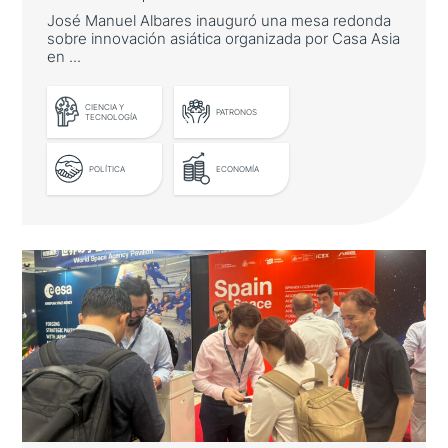
José Manuel Albares inauguró una mesa redonda
sobre innovación asiática organizada por Casa Asia
en ...
LEER MÁS
CIENCIA Y
PATRONOS
TECNOLOGÍA
POLÍTICA
ECONOMÍA
El ministro de Asuntos Exteriores
destaca las oportunidades de
cooperación con Asia-Pacífico en
innovación
José Manuel Albares inauguró una mesa
redonda sobre innovación asiática organizada