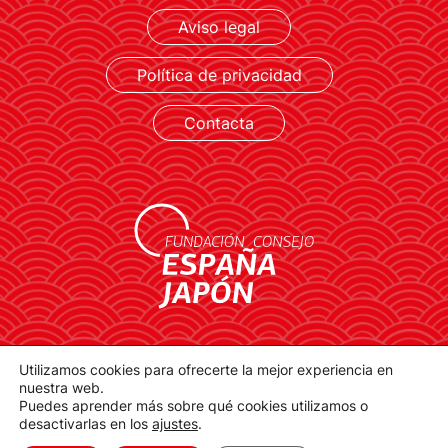
Aviso legal
LEER MÁS
Política de privacidad
Contacta
contacto@spainjapanfoundation.com
Utilizamos cookies para ofrecerte la mejor experiencia en
Plaza de la Provincia, 1. 28012 Madrid
nuestra web.
Puedes aprender más sobre qué cookies utilizamos o
desactivarlas en los
ajustes
.