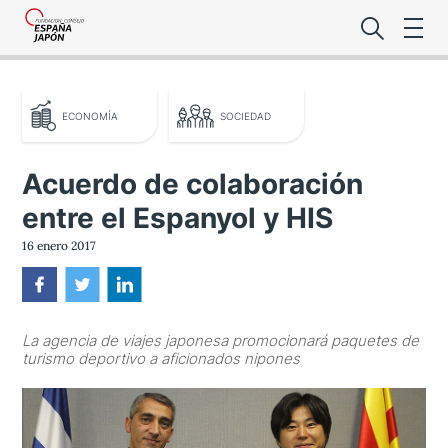
ECONOMÍA
SOCIEDAD
Acuerdo de colaboración
entre el Espanyol y HIS
Lo último de l
16 enero 2017
Foro Es
La agencia de viajes japonesa promocionará paquetes de
Premio de la
turismo deportivo a aficionados nipones
Noticias Es