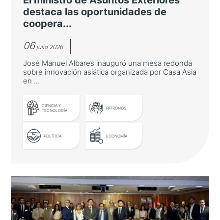
destaca las oportunidades de
coopera...
06
julio 2026
José Manuel Albares inauguró una mesa redonda
sobre innovación asiática organizada por Casa Asia
en ...
LEER MÁS
CIENCIA Y
PATRONOS
TECNOLOGÍA
POLÍTICA
ECONOMÍA
El ministro de Asuntos Exteriores
destaca las oportunidades de
cooperación con Asia-Pacífico en