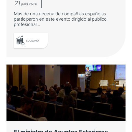
21
julio 2026
Más de una decena de compañías españolas
participaron en este evento dirigido al público
profesional...
ECONOMÍA
ICEX celebra en Tokio una nueva
edición de Spain Shoes &
Accesories
Más de una decena de compañías españolas
participaron en este evento dirigido al
público profesional del país asiático
El ministro de Asuntos Exteriores