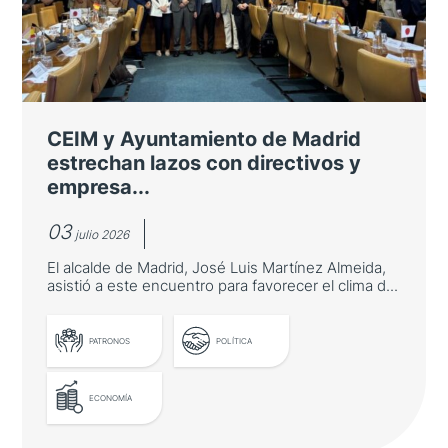
innovación
José Manuel Albares inauguró una mesa
redonda sobre innovación asiática organizada
por Casa Asia en la Fundación "la Caixa"
CEIM y Ayuntamiento de Madrid
estrechan lazos con directivos y
empresa...
03
julio 2026
El alcalde de Madrid, José Luis Martínez Almeida,
asistió a este encuentro para favorecer el clima d...
PATRONOS
POLÍTICA
ECONOMÍA
LEER MÁS