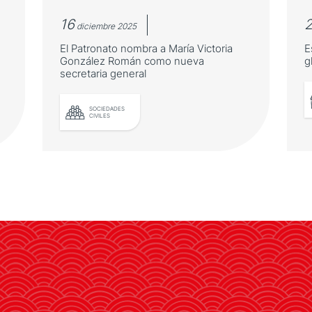
16
diciembre 2025
El Patronato nombra a María Victoria
E
González Román como nueva
g
secretaria general
SOCIEDADES
CIVILES
La Fundación celebra su
segunda Junta de
Patronato del año con la
mirada puesta en 2026
El Patronato nombra a María
Victoria González Román como