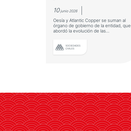
10
junio 2026
Oesía y Atlantic Copper se suman al
órgano de gobierno de la entidad, que
abordó la evolución de las...
SOCIEDADES
CIVILES
La Fundación refuerza su
Patronato y prepara sus
próximos hitos
Oesía y Atlantic Copper se suman
al órgano de gobierno de la
entidad, que abordó la evolución
de las relaciones bilaterales y los