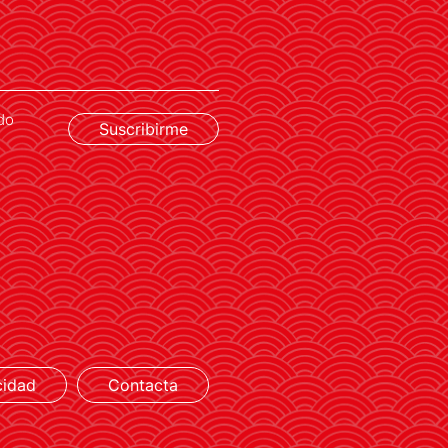
nueva secretaria general
do
Suscribirme
LEER MÁS
cidad
Contacta