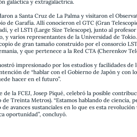
n galáctica y extragaláctrica.
daron a Santa Cruz de La Palma y visitaron el Observa
o de Garafía. Allí conocieron el GTC (Gran Telescopi
di, y el LST1 (Large Size Telescope), junto al profeso
o, y varios representantes de la Universidad de Tokio.
copio de gran tamaño construido por el consorcio LST,
lemania, y que pertenece a la Red CTA (Cherenkov Tel
ostró impresionado por los estudios y facilidades de 
intención de “hablar con el Gobierno de Japón y con l
ede hacer en el futuro”.
e de la FCEJ, Josep Piqué, celebró la posible contribuc
de Treinta Metros). “Estamos hablando de ciencia, pe
 de avances sustanciales en lo que es esta revolución
ca oportunidad”, concluyó.