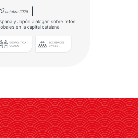
29
octubre 2025
spaña y Japón dialogan sobre retos
lobales en la capital catalana
GEOPOLÍTICA
SOCIEDADES
GLOBAL
CIVILES
Una misma visión, desafíos
compartidos: Barcelona
acoge el 25º Foro España
Japón
España y Japón dialogan sobre
retos globales en la capital catalana