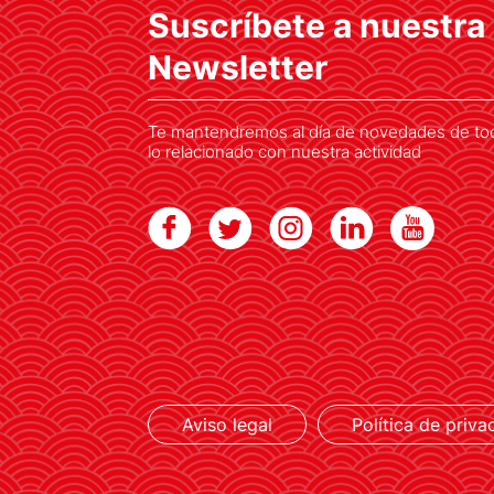
Suscríbete a nuestra
principales proyectos para 2026 y
2027
Newsletter
Te mantendremos al día de novedades de to
lo relacionado con nuestra actividad
LEER MÁS
Aviso legal
Política de priva