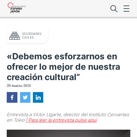
SOCIEDADES
CIVILES
«Debemos esforzarnos en
ofrecer lo mejor de nuestra
Lo último de l
creación cultural”
Foro Es
29 marzo 2021
Premio de la
Entrevista a Víctor Ugarte, director del Instituto Cervantes
Noticias Es
en Tokio
| Para leer la entrevista pulse aquí