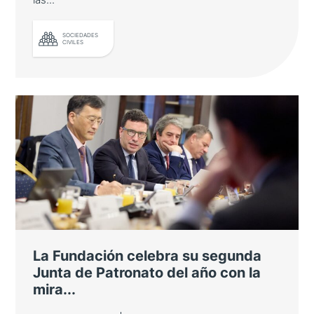
SOCIEDADES
CIVILES
La Fundación refuerza su
Patronato y prepara sus próximos
hitos
Oesía y Atlantic Copper se suman al órgano
de gobierno de la entidad, que abordó la
evolución de las relaciones bilaterales y los
principales proyectos para 2026 y 2027
La Fundación celebra su segunda
Junta de Patronato del año con la
mira...