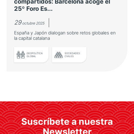
compartidos: Barcelona acoge el
25º Foro Es...
29
octubre 2025
España y Japón dialogan sobre retos globales en
la capital catalana
LEER MÁS
GEOPOLÍTICA
SOCIEDADES
GLOBAL
CIVILES
Una misma visión, desafíos
compartidos: Barcelona acoge el
25º Foro España Japón
Suscríbete a nuestra
España y Japón dialogan sobre retos globales
en la capital catalana
Newsletter